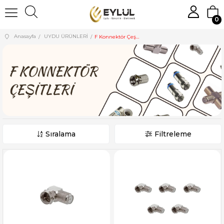
0
Anasayfa
UYDU ÜRÜNLERİ
F Konnektör Çeşitleri
Sıralama
Filtreleme