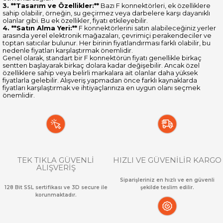
3. **Tasarım ve Özellikler:**
Bazı F konnektörleri, ek özelliklere
sahip olabilir, örneğin, su geçirmez veya darbelere karşı dayanıklı
olanlar gibi. Bu ek özellikler, fiyatı etkileyebilir.
4. **Satın Alma Yeri:**
F konnektörlerini satın alabileceğiniz yerler
arasında yerel elektronik mağazaları, çevrimiçi perakendeciler ve
toptan satıcılar bulunur. Her birinin fiyatlandırması farklı olabilir, bu
nedenle fiyatları karşılaştırmak önemlidir.
Genel olarak, standart bir F konnektörün fiyatı genellikle birkaç
sentten başlayarak birkaç dolara kadar değişebilir. Ancak özel
özelliklere sahip veya belirli markalara ait olanlar daha yüksek
fiyatlarla gelebilir. Alışveriş yapmadan önce farklı kaynaklarda
fiyatları karşılaştırmak ve ihtiyaçlarınıza en uygun olanı seçmek
önemlidir.
TEK TIKLA GÜVENLİ
HIZLI VE GÜVENİLİR KARGO
ALIŞVERİŞ
Siparişleriniz en hızlı ve en güvenli
128 Bit SSL sertifikası ve 3D secure ile
şekilde teslim edilir.
korunmaktadır.