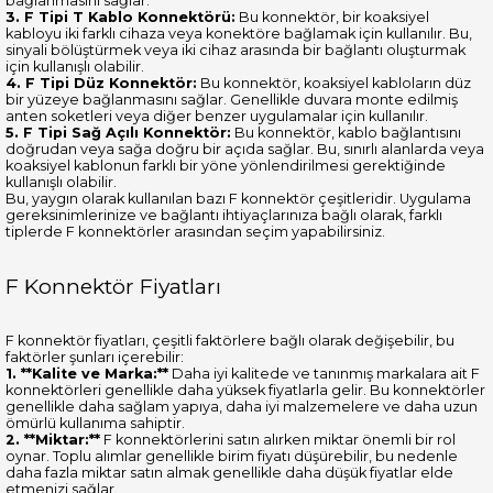
bağlanmasını sağlar.
3. F Tipi T Kablo Konnektörü:
Bu konnektör, bir koaksiyel
kabloyu iki farklı cihaza veya konektöre bağlamak için kullanılır. Bu,
sinyali bölüştürmek veya iki cihaz arasında bir bağlantı oluşturmak
için kullanışlı olabilir.
4. F Tipi Düz Konnektör:
Bu konnektör, koaksiyel kabloların düz
bir yüzeye bağlanmasını sağlar. Genellikle duvara monte edilmiş
anten soketleri veya diğer benzer uygulamalar için kullanılır.
5. F Tipi Sağ Açılı Konnektör:
Bu konnektör, kablo bağlantısını
doğrudan veya sağa doğru bir açıda sağlar. Bu, sınırlı alanlarda veya
koaksiyel kablonun farklı bir yöne yönlendirilmesi gerektiğinde
kullanışlı olabilir.
Bu, yaygın olarak kullanılan bazı F konnektör çeşitleridir. Uygulama
gereksinimlerinize ve bağlantı ihtiyaçlarınıza bağlı olarak, farklı
tiplerde F konnektörler arasından seçim yapabilirsiniz.
F Konnektör Fiyatları
F konnektör fiyatları, çeşitli faktörlere bağlı olarak değişebilir, bu
faktörler şunları içerebilir:
1. **Kalite ve Marka:**
Daha iyi kalitede ve tanınmış markalara ait F
konnektörleri genellikle daha yüksek fiyatlarla gelir. Bu konnektörler
genellikle daha sağlam yapıya, daha iyi malzemelere ve daha uzun
ömürlü kullanıma sahiptir.
2. **Miktar:**
F konnektörlerini satın alırken miktar önemli bir rol
oynar. Toplu alımlar genellikle birim fiyatı düşürebilir, bu nedenle
daha fazla miktar satın almak genellikle daha düşük fiyatlar elde
etmenizi sağlar.