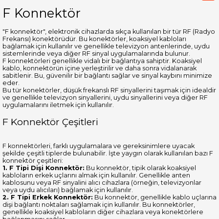
F Konnektör
"F konnektör", elektronik cihazlarda sıkça kullanılan bir tür RF (Radyo
Frekansı) konektörüdür. Bu konektörler, koaksiyel kabloları
bağlamak için kullanılır ve genellikle televizyon antenlerinde, uydu
sistemlerinde veya diğer RF sinyal uygulamalarında bulunur.
F konnektörleri genellikle vidalı bir bağlantıya sahiptir. Koaksiyel
kablo, konnektörün içine yerleştirilir ve daha sonra vidalanarak
sabitlenir. Bu, güvenilir bir bağlantı sağlar ve sinyal kaybını minimize
eder.
Bu tür konektörler, düşük frekanslı RF sinyallerini taşımak için idealdir
ve genellikle televizyon sinyallerini, uydu sinyallerini veya diğer RF
uygulamalarını iletmek için kullanılır.
F Konnektör Çeşitleri
F konnektörleri, farklı uygulamalara ve gereksinimlere uyacak
şekilde çeşitli tiplerde bulunabilir. İşte yaygın olarak kullanılan bazı F
konnektör çeşitleri:
1. F Tipi Dişi Konnektör:
Bu konnektör, tipik olarak koaksiyel
kabloların erkek uçlarını almak için kullanılır. Genellikle anten
kablosunu veya RF sinyalini alıcı cihazlara (örneğin, televizyonlar
veya uydu alıcıları) bağlamak için kullanılır.
2. F Tipi Erkek Konnektör:
Bu konnektör, genellikle kablo uçlarına
dişi bağlantı noktaları sağlamak için kullanılır. Bu konnektörler,
genellikle koaksiyel kabloların diğer cihazlara veya konektörlere