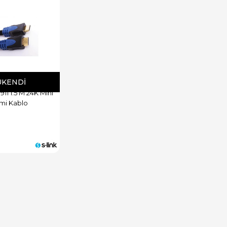
ÜKENDI
911 1.5 M 24K Mini
mi Kablo