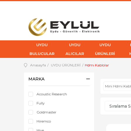
UYDU
UYDU
UYDU
BULUCULAR
ALICILAR
ÜRÜNLERİ
Anasayfa
UYDU ÜRÜNLERİ
Hdmı Kablolar
MARKA
Mini Hdmi Kab
Acoustic Research
Fully
Goldmaster
Hiremco
Hiye