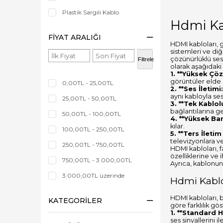
Plastik Sargılı Kablo
Hdmi Ka
FIYAT ARALIĞI
HDMI kabloları, g
sistemleri ve diğ
çözünürlüklü ses 
Filtrele
olarak aşağıdaki 
1. **Yüksek Çöz
görüntüler elde 
0,00TL - 25,00TL
2. **Ses İletimi:
aynı kabloyla ses 
25,00TL - 50,00TL
3. **Tek Kablol
bağlantılarına g
50,00TL - 100,00TL
4. **Yüksek Ban
kılar.
100,00TL - 250,00TL
5. **Ters İletim
televizyonlara ve
250,00TL - 750,00TL
HDMI kabloları, f
özelliklerine ve
750,00TL - 3.000,00TL
Ayrıca, kablonun 
3.000,00TL üzerinde
Hdmi Kablo 
HDMI kabloları, b
KATEGORILER
göre farklılık gö
1. **Standard 
ses sinyallerini il