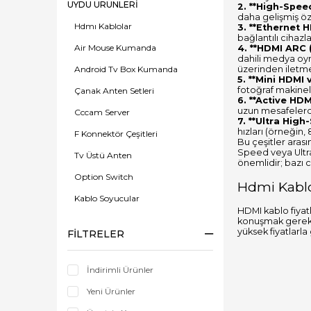
UYDU ÜRÜNLERİ
2. **High-Spee
daha gelişmiş öze
Hdmı Kablolar
3. **Ethernet H
bağlantılı cihazl
Air Mouse Kumanda
4. **HDMI ARC 
dahili medya oyn
Android Tv Box Kumanda
üzerinden iletmek 
5. **Mini HDMI 
fotoğraf makinele
Çanak Anten Setleri
6. **Active HDM
uzun mesafelerde 
Cccam Server
7. **Ultra High
hızları (örneğin
F Konnektör Çeşitleri
Bu çeşitler aras
Speed veya Ultra
Tv Üstü Anten
önemlidir; bazı c
Option Switch
Hdmi Kablo 
Kablo Soyucular
HDMI kablo fiyatl
Kumanda Gözleri
konuşmak gerekir
yüksek fiyatlarla 
FILTRELER
Scart-Av Kablolar
Mobil-Marin (Yat) Anteni
İndirimli Ürünler
Multifeed Aparatlar
Yeni Ürünler
Wi-fi Adaptörler