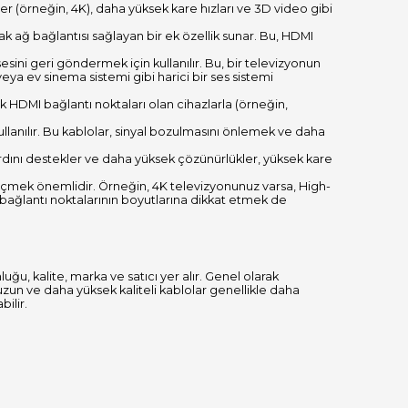
 (örneğin, 4K), daha yüksek kare hızları ve 3D video gibi
k ağ bağlantısı sağlayan bir ek özellik sunar. Bu, HDMI
sini geri göndermek için kullanılır. Bu, bir televizyonun
ya ev sinema sistemi gibi harici bir ses sistemi
 HDMI bağlantı noktaları olan cihazlarla (örneğin,
llanılır. Bu kablolar, sinyal bozulmasını önlemek ve daha
rdını destekler ve daha yüksek çözünürlükler, yüksek kare
 seçmek önemlidir. Örneğin, 4K televizyonunuz varsa, High-
bağlantı noktalarının boyutlarına dikkat etmek de
luğu, kalite, marka ve satıcı yer alır. Genel olarak
zun ve daha yüksek kaliteli kablolar genellikle daha
bilir.