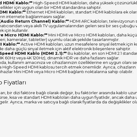
d HDMI Kablo:**
High-Speed HDMI kabloları, daha yüksek çözünürlükler
llikler için uygun olan bir HDMI standardına sahiptir.
DMI Kablo:**
Ethernet HDMI kabloları, standart HDMI kablolara ek olara
arın internete bağlanmasını sağlar.
(Audio Return Channel) Kablo:**
HDMI ARC kabloları, televizyonun se
atıcısından veya akıllı TV uygulamalarından gelen sesi bir ses çubuğu ve
için kullanılır.
ve Micro HDMI Kablo:**
Mini HDMI ve Micro HDMI kabloları, daha küçük
ri, kameralar, tabletler) uyumlu olacak şekilde tasarlanmıştır.
I Kablo:**
Active HDMI kabloları, uzun mesafelere sinyal iletmek için ku
daha güçlü sinyal iletmek için aktif elektronik bileşenlere sahiptir.
-Speed HDMI Kablo (HDMI 2.1):**
Bu kablolar, en son HDMI 2.1 standa
, 8K 60Hz veya 4K 120Hz), dinamik HDR ve daha fazlasını sağlar.
ında, kullanım amacınıza ve cihazlarınızın özelliklerine en uygun olanı
 High-Speed HDMI kablosu tercih etmek önemlidir. Ayrıca, cihazların 
ihazlar Mini HDMI veya Micro HDMI bağlantı noktalarına sahip olabilir.
Fiyatları
arı, bir dizi faktöre bağlı olarak değişir, bu faktörler arasında kablo uzun
se, kısa ve standart HDMI kabloları daha uygun fiyatlıdır, ancak daha u
gelir. Ayrıca, marka ve satıcıya bağlı olarak fiyatlarda da değişiklikler ola