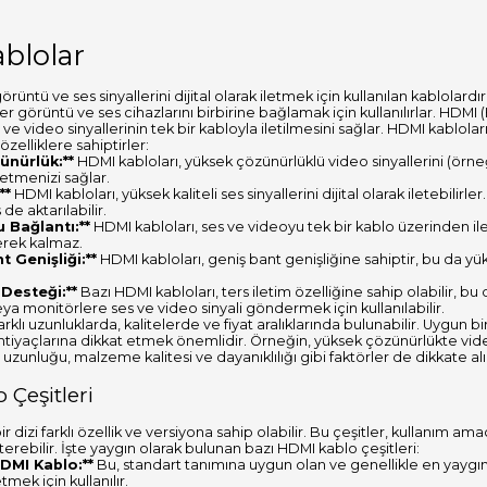
blolar
örüntü ve ses sinyallerini dijital olarak iletmek için kullanılan kablolardı
er görüntü ve ses cihazlarını birbirine bağlamak için kullanılırlar. HDMI
ve video sinyallerinin tek bir kabloyla iletilmesini sağlar. HDMI kabloları,
özelliklere sahiptirler:
ünürlük:**
HDMI kabloları, yüksek çözünürlüklü video sinyallerini (örneğ
etmenizi sağlar.
**
HDMI kabloları, yüksek kaliteli ses sinyallerini dijital olarak iletebilirl
de aktarılabilir.
u Bağlantı:**
HDMI kabloları, ses ve videoyu tek bir kablo üzerinden ile
erek kalmaz.
t Genişliği:**
HDMI kabloları, geniş bant genişliğine sahiptir, bu da yü
 Desteği:**
Bazı HDMI kabloları, ters iletim özelliğine sahip olabilir, bu
ya monitörlere ses ve video sinyali göndermek için kullanılabilir.
arklı uzunluklarda, kalitelerde ve fiyat aralıklarında bulunabilir. Uygun 
 ihtiyaçlarına dikkat etmek önemlidir. Örneğin, yüksek çözünürlükte vi
uzunluğu, malzeme kalitesi ve dayanıklılığı gibi faktörler de dikkate alı
Çeşitleri
ir dizi farklı özellik ve versiyona sahip olabilir. Bu çeşitler, kullanım am
sterebilir. İşte yaygın olarak bulunan bazı HDMI kablo çeşitleri:
HDMI Kablo:**
Bu, standart tanımına uygun olan ve genellikle en yaygı
etmek için kullanılır.