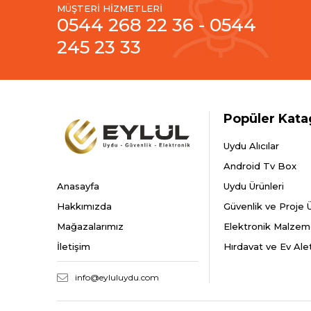
MÜŞTERİ HİZMETLERİ
0544 268 22 36 - 0544
245 23 33
Popüler Kata
Uydu Alıcılar
Android Tv Box
Anasayfa
Uydu Ürünleri
Hakkımızda
Güvenlik ve Proje Ü
Mağazalarımız
Elektronik Malzem
İletişim
Hırdavat ve Ev Alet
info@eyluluydu.com