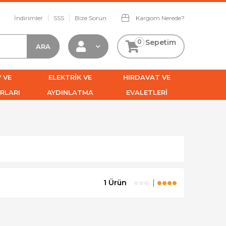
İndirimler
SSS
Bize Sorun
Kargom Nerede?
0
Sepetim
 VE
ELEKTRİK VE
HIRDAVAT VE
RLARI
AYDINLATMA
EVALETLERİ
1 Ürün