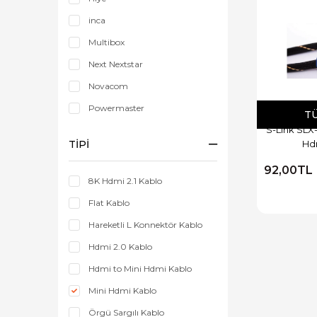
inca
Multibox
Next Nextstar
Novacom
Powermaster
T
S-Link SLX-
Prolly
TIPI
Hd
Purelink
92,00TL
Satworld
8K Hdmi 2.1 Kablo
Showmax
Flat Kablo
S-Link
Hareketli L Konnektör Kablo
Hdmi 2.0 Kablo
Hdmi to Mini Hdmi Kablo
Mini Hdmi Kablo
Örgü Sargılı Kablo