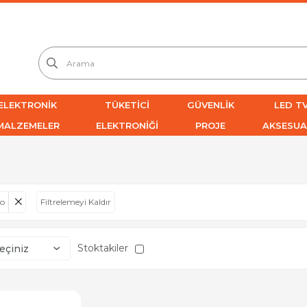
ELEKTRONİK
TÜKETİCİ
GÜVENLİK
LED TV
MALZEMELER
ELEKTRONİĞİ
PROJE
AKSESUA
lo
Filtrelemeyi Kaldır
Stoktakiler