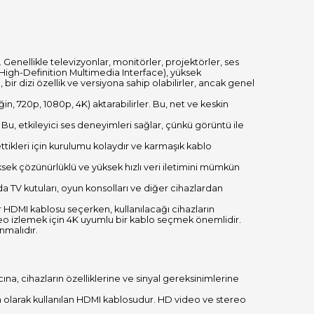
r. Genellikle televizyonlar, monitörler, projektörler, ses
 (High-Definition Multimedia Interface), yüksek
 bir dizi özellik ve versiyona sahip olabilirler, ancak genel
in, 720p, 1080p, 4K) aktarabilirler. Bu, net ve keskin
er. Bu, etkileyici ses deneyimleri sağlar, çünkü görüntü ile
ttikleri için kurulumu kolaydır ve karmaşık kablo
ksek çözünürlüklü ve yüksek hızlı veri iletimini mümkün
 da TV kutuları, oyun konsolları ve diğer cihazlardan
bir HDMI kablosu seçerken, kullanılacağı cihazların
deo izlemek için 4K uyumlu bir kablo seçmek önemlidir.
nmalıdır.
acına, cihazların özelliklerine ve sinyal gereksinimlerine
n olarak kullanılan HDMI kablosudur. HD video ve stereo