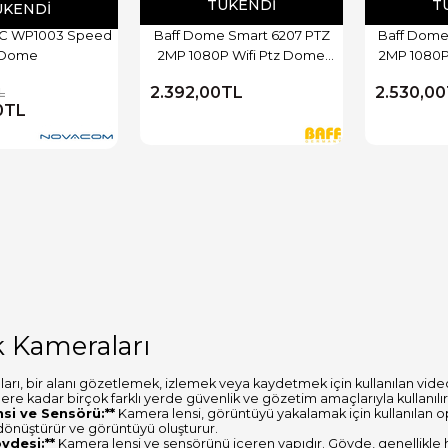
TÜKENDI
T
ÜKENDI
C WP1003 Speed
Baff Dome Smart 6207 PTZ
Baff Dome
Dome
2MP 1080P Wifi Ptz Dome
2MP 1080P
Kamera
2.392,00TL
2.530,0
L
0TL
k Kameraları
arı, bir alanı gözetlemek, izlemek veya kaydetmek için kullanılan vide
lere kadar birçok farklı yerde güvenlik ve gözetim amaçlarıyla kullanılır
nsi ve Sensörü:**
Kamera lensi, görüntüyü yakalamak için kullanılan op
e dönüştürür ve görüntüyü oluşturur.
vdesi:**
Kamera lensi ve sensörünü içeren yapıdır. Gövde, genellikle ha