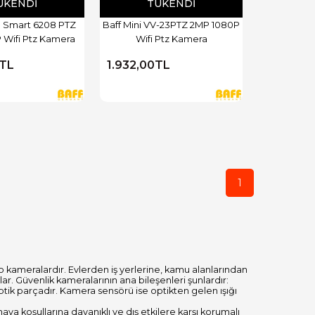
ÜKENDI
TÜKENDI
 Smart 6208 PTZ
Baff Mini VV-23PTZ 2MP 1080P
 Wifi Ptz Kamera
Wifi Ptz Kamera
0TL
1.932,00TL
1
o kameralardır. Evlerden iş yerlerine, kamu alanlarından
lar. Güvenlik kameralarının ana bileşenleri şunlardır:
tik parçadır. Kamera sensörü ise optikten gelen ışığı
va koşullarına dayanıklı ve dış etkilere karşı korumalı