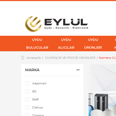
UYDU
UYDU
UYDU
BULUCULAR
ALICILAR
ÜRÜNLERİ
Anasayfa
GÜVENLİK VE PROJE ÜRÜNLERİ
Kamera Güv
MARKA
Alpsmart
B2
Baff
Dahua
Digistar