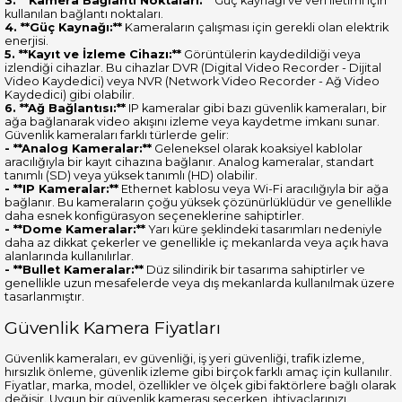
3. **Kamera Bağlantı Noktaları:**
Güç kaynağı ve veri iletimi için
kullanılan bağlantı noktaları.
4. **Güç Kaynağı:**
Kameraların çalışması için gerekli olan elektrik
enerjisi.
5. **Kayıt ve İzleme Cihazı:**
Görüntülerin kaydedildiği veya
izlendiği cihazlar. Bu cihazlar DVR (Digital Video Recorder - Dijital
Video Kaydedici) veya NVR (Network Video Recorder - Ağ Video
Kaydedici) gibi olabilir.
6. **Ağ Bağlantısı:**
IP kameralar gibi bazı güvenlik kameraları, bir
ağa bağlanarak video akışını izleme veya kaydetme imkanı sunar.
Güvenlik kameraları farklı türlerde gelir:
- **Analog Kameralar:**
Geleneksel olarak koaksiyel kablolar
aracılığıyla bir kayıt cihazına bağlanır. Analog kameralar, standart
tanımlı (SD) veya yüksek tanımlı (HD) olabilir.
- **IP Kameralar:**
Ethernet kablosu veya Wi-Fi aracılığıyla bir ağa
bağlanır. Bu kameraların çoğu yüksek çözünürlüklüdür ve genellikle
daha esnek konfigürasyon seçeneklerine sahiptirler.
- **Dome Kameralar:**
Yarı küre şeklindeki tasarımları nedeniyle
daha az dikkat çekerler ve genellikle iç mekanlarda veya açık hava
alanlarında kullanılırlar.
- **Bullet Kameralar:**
Düz silindirik bir tasarıma sahiptirler ve
genellikle uzun mesafelerde veya dış mekanlarda kullanılmak üzere
tasarlanmıştır.
Güvenlik Kamera Fiyatları
Güvenlik kameraları, ev güvenliği, iş yeri güvenliği, trafik izleme,
hırsızlık önleme, güvenlik izleme gibi birçok farklı amaç için kullanılır.
Fiyatlar, marka, model, özellikler ve ölçek gibi faktörlere bağlı olarak
değişir. Uygun bir güvenlik kamerası seçerken, ihtiyaçlarınızı,