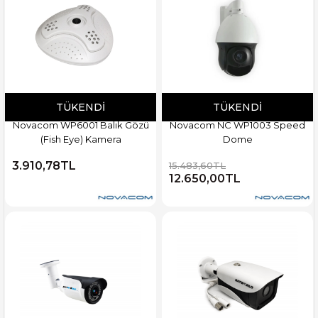
TÜKENDI
TÜKENDI
Novacom WP6001 Balık Gözü
Novacom NC WP1003 Speed
(Fish Eye) Kamera
Dome
3.910,78TL
15.483,60TL
12.650,00TL