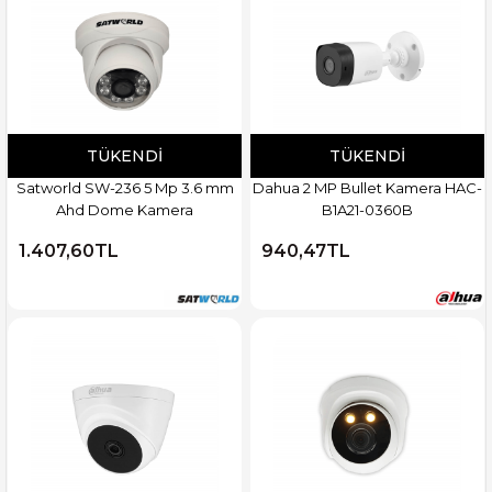
TÜKENDI
TÜKENDI
Satworld SW-236 5 Mp 3.6 mm
Dahua 2 MP Bullet Kamera HAC-
Ahd Dome Kamera
B1A21-0360B
1.407,60TL
940,47TL