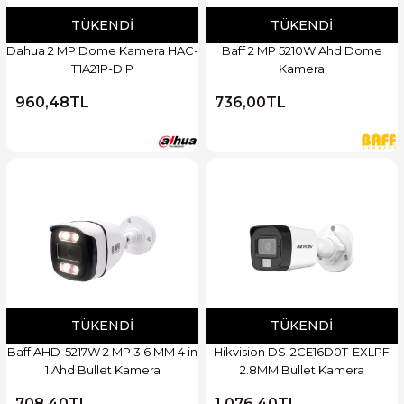
TÜKENDI
TÜKENDI
Dahua 2 MP Dome Kamera HAC-
Baff 2 MP 5210W Ahd Dome
T1A21P-DIP
Kamera
960,48TL
736,00TL
TÜKENDI
TÜKENDI
Baff AHD-5217W 2 MP 3.6 MM 4 in
Hikvision DS-2CE16D0T-EXLPF
1 Ahd Bullet Kamera
2.8MM Bullet Kamera
708,40TL
1.076,40TL