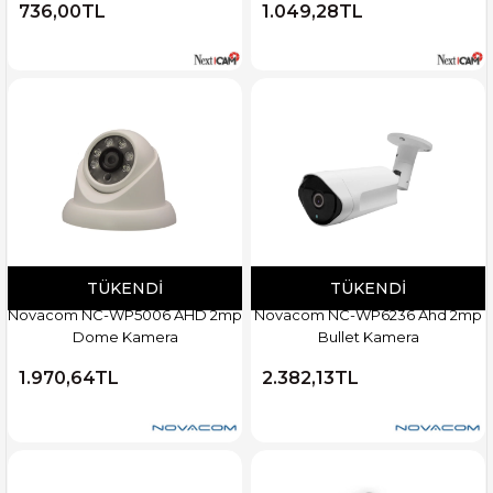
736,00TL
1.049,28TL
TÜKENDI
TÜKENDI
Novacom NC-WP5006 AHD 2mp
Novacom NC-WP6236 Ahd 2mp
Dome Kamera
Bullet Kamera
1.970,64TL
2.382,13TL