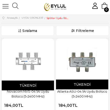
0
Anasayfa
UYDU ÜRÜNLERİ
Splitter Uydu Bölücüler
Sıralama
Filtreleme
TÜKENDI
TÜKENDI
Novacom NVS-04 1/4 Uydu
Atlanta ASU-04 1/4 Uydu Bölücü
Bölücü (5-2400 MHz)
(5-2400 MHz)
184,00TL
184,00TL