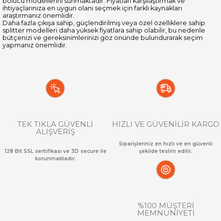
bölücü modellerini sunmaktadır. Fiyatları karşılaştırmak ve
ihtiyaçlarınıza en uygun olanı seçmek için farklı kaynakları
araştırmanız önemlidir.
Daha fazla çıkışa sahip, güçlendirilmiş veya özel özelliklere sahip
splitter modelleri daha yüksek fiyatlara sahip olabilir, bu nedenle
bütçenizi ve gereksinimlerinizi göz önünde bulundurarak seçim
yapmanız önemlidir.
TEK TIKLA GÜVENLİ
HIZLI VE GÜVENİLİR KARGO
ALIŞVERİŞ
Siparişleriniz en hızlı ve en güvenli
128 Bit SSL sertifikası ve 3D secure ile
şekilde teslim edilir.
korunmaktadır.
%100 MÜŞTERİ
MEMNUNİYETİ