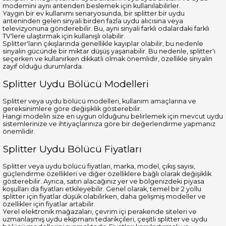
modemini aynı antenden beslemek için kullanılabilirler.
Yaygın bir ev kullanımı senaryosunda, bir splitter bir uydu
anteninden gelen sinyali birden fazla uydu alıcısına veya
televizyonuna gönderebilir. Bu, aynı sinyali farklı odalardaki farklı
TV'lere ulaştırmak için kullanışlı olabilir.
Splitter'ların çıkışlarında genellikle kayıplar olabilir, bu nedenle
sinyalin gücünde bir miktar düşüş yaşanabilir. Bu nedenle, splitter'ı
seçerken ve kullanırken dikkatli olmak önemlidir, özellikle sinyalin
zayıf olduğu durumlarda.
Splitter Uydu Bölücü Modelleri
Splitter veya uydu bölücü modelleri, kullanım amaçlarına ve
gereksinimlere göre değişiklik gösterebilir.
Hangi modelin size en uygun olduğunu belirlemek için mevcut uydu
sistemlerinize ve ihtiyaçlarınıza göre bir değerlendirme yapmanız
önemlidir.
Splitter Uydu Bölücü Fiyatları
Splitter veya uydu bölücü fiyatları, marka, model, çıkış sayısı,
güçlendirme özellikleri ve diğer özelliklere bağlı olarak değişiklik
gösterebilir. Ayrıca, satın alacağınız yer ve bölgenizdeki piyasa
koşulları da fiyatları etkileyebilir. Genel olarak, temel bir 2 yollu
splitter için fiyatlar düşük olabilirken, daha gelişmiş modeller ve
özellikler için fiyatlar artabilir.
Yerel elektronik mağazaları, çevrim içi perakende siteleri ve
uzmanlaşmış uydu ekipmanı tedarikçileri, çeşitli splitter ve uydu