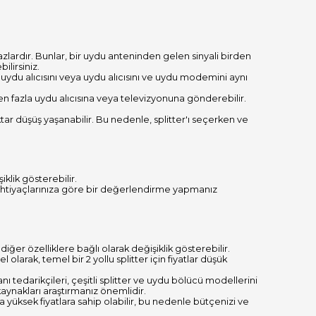
azlardır. Bunlar, bir uydu anteninden gelen sinyali birden
ilirsiniz.
r uydu alıcısını veya uydu alıcısını ve uydu modemini aynı
den fazla uydu alıcısına veya televizyonuna gönderebilir.
iktar düşüş yaşanabilir. Bu nedenle, splitter'ı seçerken ve
klik gösterebilir.
ihtiyaçlarınıza göre bir değerlendirme yapmanız
diğer özelliklere bağlı olarak değişiklik gösterebilir.
l olarak, temel bir 2 yollu splitter için fiyatlar düşük
tedarikçileri, çeşitli splitter ve uydu bölücü modellerini
 kaynakları araştırmanız önemlidir.
a yüksek fiyatlara sahip olabilir, bu nedenle bütçenizi ve