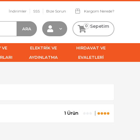
İndirimler
SSS
Bize Sorun
Kargom Nerede?
0
Sepetim
 VE
ELEKTRİK VE
HIRDAVAT VE
RLARI
AYDINLATMA
EVALETLERİ
1 Ürün