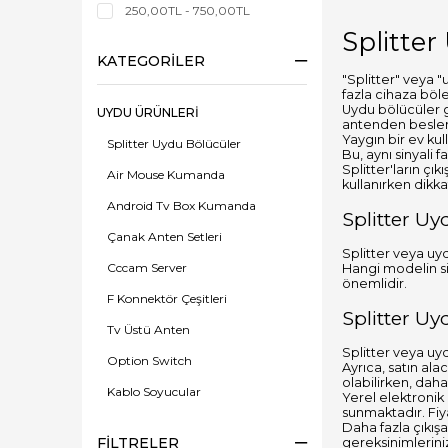
250,00TL - 750,00TL
Splitter
KATEGORILER
"Splitter" veya "
fazla cihaza böle
Uydu bölücüler ge
UYDU ÜRÜNLERİ
antenden beslemek
Yaygın bir ev kul
Splitter Uydu Bölücüler
Bu, aynı sinyali fa
Splitter'ların çı
Air Mouse Kumanda
kullanırken dikka
Android Tv Box Kumanda
Splitter U
Çanak Anten Setleri
Splitter veya uy
Cccam Server
Hangi modelin s
önemlidir.
F Konnektör Çeşitleri
Splitter Uy
Tv Üstü Anten
Splitter veya uyd
Option Switch
Ayrıca, satın alac
olabilirken, daha 
Kablo Soyucular
Yerel elektronik
sunmaktadır. Fiya
Kumanda Gözleri
Daha fazla çıkışa
FILTRELER
gereksinimlerin