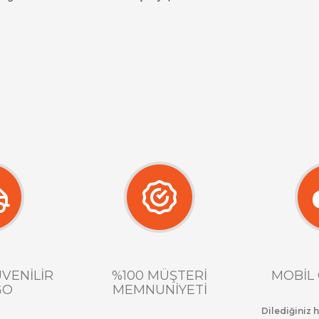
ÜVENİLİR
%100 MÜŞTERİ
MOBİL 
GO
MEMNUNİYETİ
Dilediğiniz 