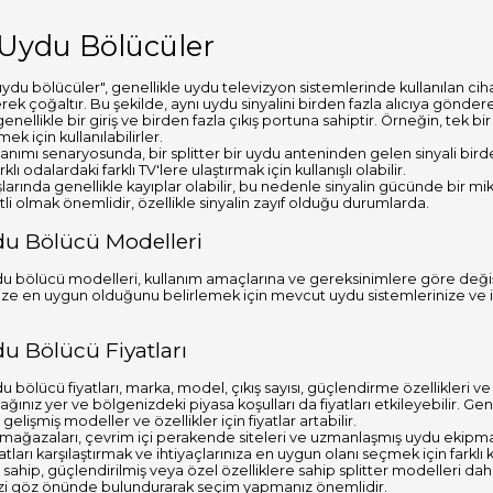
 Uydu Bölücüler
uydu bölücüler", genellikle uydu televizyon sistemlerinde kullanılan cih
rek çoğaltır. Bu şekilde, aynı uydu sinyalini birden fazla alıcıya göndereb
nellikle bir giriş ve birden fazla çıkış portuna sahiptir. Örneğin, tek bi
 için kullanılabilirler.
lanımı senaryosunda, bir splitter bir uydu anteninden gelen sinyali bir
rklı odalardaki farklı TV'lere ulaştırmak için kullanışlı olabilir.
kışlarında genellikle kayıplar olabilir, bu nedenle sinyalin gücünde bir m
tli olmak önemlidir, özellikle sinyalin zayıf olduğu durumlarda.
ydu Bölücü Modelleri
du bölücü modelleri, kullanım amaçlarına ve gereksinimlere göre değişi
ize en uygun olduğunu belirlemek için mevcut uydu sistemlerinize ve 
du Bölücü Fiyatları
u bölücü fiyatları, marka, model, çıkış sayısı, güçlendirme özellikleri ve 
ağınız yer ve bölgenizdeki piyasa koşulları da fiyatları etkileyebilir. Gene
gelişmiş modeller ve özellikler için fiyatlar artabilir.
 mağazaları, çevrim içi perakende siteleri ve uzmanlaşmış uydu ekipmanı 
tları karşılaştırmak ve ihtiyaçlarınıza en uygun olanı seçmek için farklı
 sahip, güçlendirilmiş veya özel özelliklere sahip splitter modelleri dah
izi göz önünde bulundurarak seçim yapmanız önemlidir.