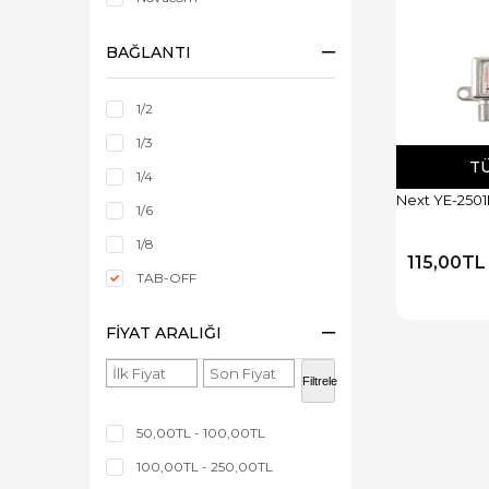
BAĞLANTI
1/2
1/3
T
1/4
Next YE-250
1/6
1/8
115,00TL
TAB-OFF
FIYAT ARALIĞI
Filtrele
50,00TL - 100,00TL
100,00TL - 250,00TL