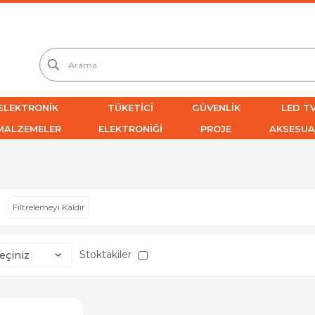
ELEKTRONİK
TÜKETİCİ
GÜVENLİK
LED TV
MALZEMELER
ELEKTRONİĞİ
PROJE
AKSESUA
Filtrelemeyi Kaldır
Stoktakiler