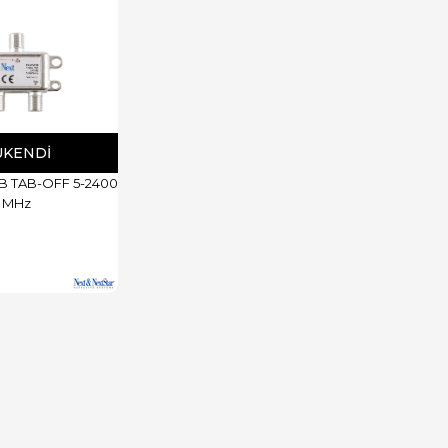
ÜKENDI
1B TAB-OFF 5-2400
MHz