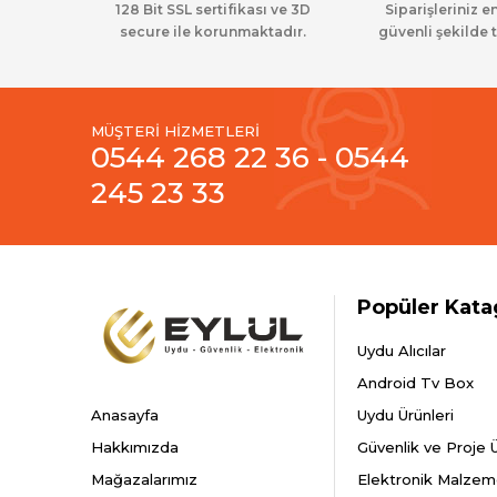
128 Bit SSL sertifikası ve 3D
Siparişleriniz en
Yetişkin Kartlar + Modüller
secure ile korunmaktadır.
güvenli şekilde t
Line Anfi (Sinyal Güçlendirici)
Combiner (Kablo Tv)
MÜŞTERİ HİZMETLERİ
0544 268 22 36 - 0544
245 23 33
Popüler Kata
Uydu Alıcılar
Android Tv Box
Anasayfa
Uydu Ürünleri
Hakkımızda
Güvenlik ve Proje Ü
Mağazalarımız
Elektronik Malzem