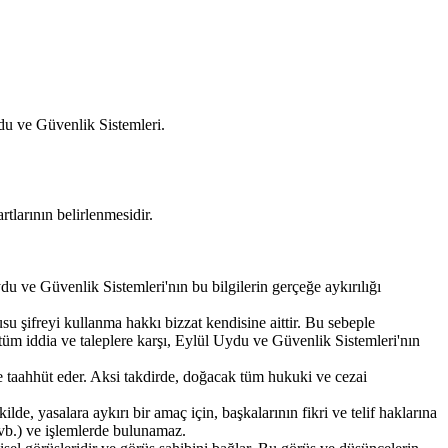
du ve Güvenlik Sistemleri.
larının belirlenmesidir.
u ve Güvenlik Sistemleri'nın bu bilgilerin gerçeğe aykırılığı
u şifreyi kullanma hakkı bizzat kendisine aittir. Bu sebeple
 tüm iddia ve taleplere karşı, Eylül Uydu ve Güvenlik Sistemleri'nın
e taahhüt eder. Aksi takdirde, doğacak tüm hukuki ve cezai
de, yasalara aykırı bir amaç için, başkalarının fikri ve telif haklarına
, vb.) ve işlemlerde bulunamaz.