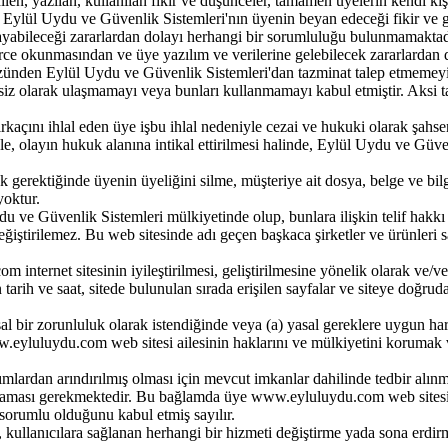
en, yazılan, kullanılan fikir ve düşünceler, tamamen üyelerin kendi kiş
r. Eylül Uydu ve Güvenlik Sistemleri'nın üyenin beyan edeceği fikir ve g
rayabileceği zararlardan dolayı herhangi bir sorumluluğu bulunmamaktad
ilerce okunmasından ve üye yazılım ve verilerine gelebilecek zararlard
yüzünden Eylül Uydu ve Güvenlik Sistemleri'dan tazminat talep etmemeyi 
 izinsiz olarak ulaşmamayı veya bunları kullanmamayı kabul etmiştir. Ak
irkaçını ihlal eden üye işbu ihlal nedeniyle cezai ve hukuki olarak şahs
iyle, olayın hukuk alanına intikal ettirilmesi halinde, Eylül Uydu ve G
k gerektiğinde üyenin üyeliğini silme, müşteriye ait dosya, belge ve bil
yoktur.
 ve Güvenlik Sistemleri mülkiyetinde olup, bunlara ilişkin telif hakkı 
ğiştirilemez. Bu web sitesinde adı geçen başkaca şirketler ve ürünleri sa
nternet sitesinin iyileştirilmesi, geliştirilmesine yönelik olarak ve/ve
en tarih ve saat, sitede bulunulan sırada erişilen sayfalar ve siteye doğr
asal bir zorunluluk olarak istendiğinde veya (a) yasal gereklere uygun h
eyluluydu.com web sitesi ailesinin haklarını ve mülkiyetini korumak ve
lardan arındırılmış olması için mevcut imkanlar dahilinde tedbir alınmı
ğlaması gerekmektedir. Bu bağlamda üye www.eyluluydu.com web sitesi'ne
sorumlu olduğunu kabul etmiş sayılır.
 kullanıcılara sağlanan herhangi bir hizmeti değiştirme yada sona erdi