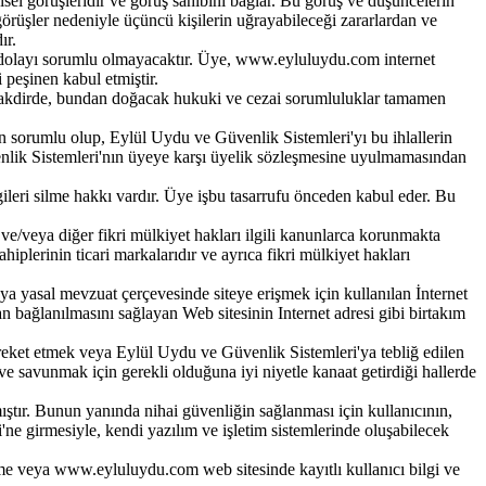
isel görüşleridir ve görüş sahibini bağlar. Bu görüş ve düşüncelerin
örüşler nedeniyle üçüncü kişilerin uğrayabileceği zararlardan ve
ır.
an dolayı sorumlu olmayacaktır. Üye, www.eyluluydu.com internet
peşinen kabul etmiştir.
si takdirde, bundan doğacak hukuki ve cezai sorumluluklar tamamen
en sorumlu olup, Eylül Uydu ve Güvenlik Sistemleri'yı bu ihlallerin
üvenlik Sistemleri'nın üyeye karşı üyelik sözleşmesine uyulmamasından
gileri silme hakkı vardır. Üye işbu tasarrufu önceden kabul eder. Bu
ve/veya diğer fikri mülkiyet hakları ilgili kanunlarca korunmakta
hiplerinin ticari markalarıdır ve ayrıca fikri mülkiyet hakları
ya yasal mevzuat çerçevesinde siteye erişmek için kullanılan İnternet
udan bağlanılmasını sağlayan Web sitesinin Internet adresi gibi birtakım
areket etmek veya Eylül Uydu ve Güvenlik Sistemleri'ya tebliğ edilen
 savunmak için gerekli olduğuna iyi niyetle kanaat getirdiği hallerde
ştır. Bunun yanında nihai güvenliğin sağlanması için kullanıcının,
 girmesiyle, kendi yazılım ve işletim sistemlerinde oluşabilecek
rme veya www.eyluluydu.com web sitesinde kayıtlı kullanıcı bilgi ve