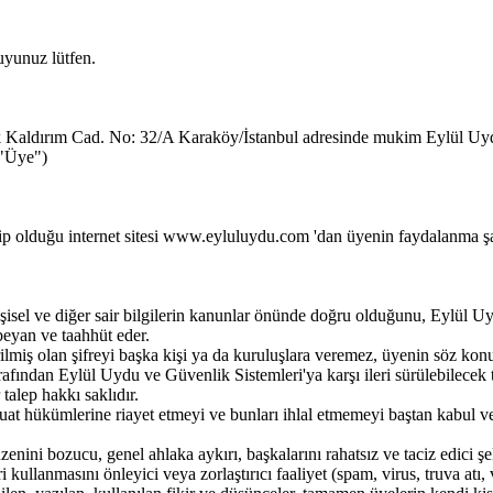
uyunuz lütfen.
sek Kaldırım Cad. No: 32/A Karaköy/İstanbul adresinde mukim Eylül Uy
("Üye")
 olduğu internet sitesi www.eyluluydu.com 'dan üyenin faydalanma şart
isel ve diğer sair bilgilerin kanunlar önünde doğru olduğunu, Eylül Uyd
beyan ve taahhüt eder.
miş olan şifreyi başka kişi ya da kuruluşlara veremez, üyenin söz konus
rafından Eylül Uydu ve Güvenlik Sistemleri'ya karşı ileri sürülebilecek
talep hakkı saklıdır.
at hükümlerine riayet etmeyi ve bunları ihlal etmemeyi baştan kabul v
ni bozucu, genel ahlaka aykırı, başkalarını rahatsız ve taciz edici şekil
kullanmasını önleyici veya zorlaştırıcı faaliyet (spam, virus, truva atı