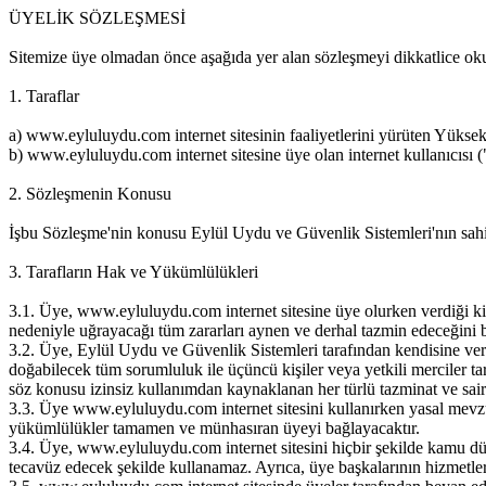
ÜYELİK SÖZLEŞMESİ
Sitemize üye olmadan önce aşağıda yer alan sözleşmeyi dikkatlice ok
1. Taraflar
a) www.eyluluydu.com internet sitesinin faaliyetlerini yürüten Yük
b) www.eyluluydu.com internet sitesine üye olan internet kullanıcısı 
2. Sözleşmenin Konusu
İşbu Sözleşme'nin konusu Eylül Uydu ve Güvenlik Sistemleri'nın sahip
3. Tarafların Hak ve Yükümlülükleri
3.1. Üye, www.eyluluydu.com internet sitesine üye olurken verdiği kiş
nedeniyle uğrayacağı tüm zararları aynen ve derhal tazmin edeceğini 
3.2. Üye, Eylül Uydu ve Güvenlik Sistemleri tarafından kendisine veril
doğabilecek tüm sorumluluk ile üçüncü kişiler veya yetkili merciler ta
söz konusu izinsiz kullanımdan kaynaklanan her türlü tazminat ve sair 
3.3. Üye www.eyluluydu.com internet sitesini kullanırken yasal mevzu
yükümlülükler tamamen ve münhasıran üyeyi bağlayacaktır.
3.4. Üye, www.eyluluydu.com internet sitesini hiçbir şekilde kamu düzeni
tecavüz edecek şekilde kullanamaz. Ayrıca, üye başkalarının hizmetleri 