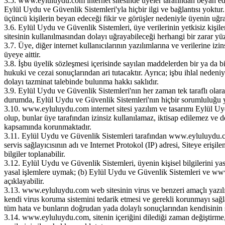
3.5. www.eyluluydu.com internet sitesinde üyeler tarafından beyan edil
Eylül Uydu ve Güvenlik Sistemleri'yla hiçbir ilgi ve bağlantısı yoktu
üçüncü kişilerin beyan edeceği fikir ve görüşler nedeniyle üyenin uğ
3.6. Eylül Uydu ve Güvenlik Sistemleri, üye verilerinin yetkisiz kiş
sitesinin kullanılmasından dolayı uğrayabileceği herhangi bir zarar 
3.7. Üye, diğer internet kullanıcılarının yazılımlarına ve verilerine
üyeye aittir.
3.8. İşbu üyelik sözleşmesi içerisinde sayılan maddelerden bir ya da b
hukuki ve cezai sonuçlarından ari tutacaktır. Ayrıca; işbu ihlal neden
dolayı tazminat talebinde bulunma hakkı saklıdır.
3.9. Eylül Uydu ve Güvenlik Sistemleri'nın her zaman tek taraflı olara
durumda, Eylül Uydu ve Güvenlik Sistemleri'nın hiçbir sorumluluğu 
3.10. www.eyluluydu.com internet sitesi yazılım ve tasarımı Eylül Uydu
olup, bunlar üye tarafından izinsiz kullanılamaz, iktisap edilemez ve de
kapsamında korunmaktadır.
3.11. Eylül Uydu ve Güvenlik Sistemleri tarafından www.eyluluydu.com i
servis sağlayıcısının adı ve Internet Protokol (IP) adresi, Siteye erişil
bilgiler toplanabilir.
3.12. Eylül Uydu ve Güvenlik Sistemleri, üyenin kişisel bilgilerini y
yasal işlemlere uymak; (b) Eylül Uydu ve Güvenlik Sistemleri ve www.
açıklayabilir.
3.13. www.eyluluydu.com web sitesinin virus ve benzeri amaçlı yazılım
kendi virus koruma sistemini tedarik etmesi ve gerekli korunmayı sa
tüm hata ve bunların doğrudan yada dolaylı sonuçlarından kendisinin 
3.14. www.eyluluydu.com, sitenin içeriğini dilediği zaman değiştirme,