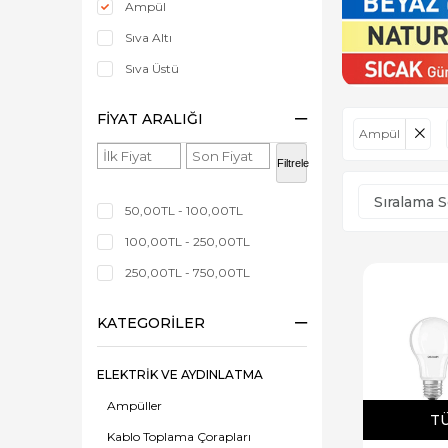
Ampül
Sıva Altı
Sıva Üstü
FIYAT ARALIĞI
Ampül
Filtrele
50,00TL - 100,00TL
100,00TL - 250,00TL
250,00TL - 750,00TL
KATEGORILER
ELEKTRİK VE AYDINLATMA
Ampüller
T
Kablo Toplama Çorapları