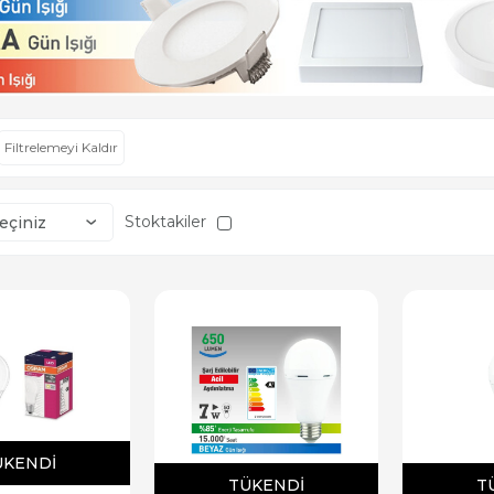
Filtrelemeyi Kaldır
Stoktakiler
ÜKENDI
TÜKENDI
T