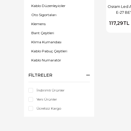
Kablo Düzenleyiciler
Osram Led 
E-27 BE
Oto Sigortaları
117,29TL
Klemens
Bant Çeşitleri
Klima Kumandası
Kablo Pabuç Çeşitleri
Kablo Numaratör
Terminal Sıkma Penseleri
FILTRELER
Akım Korumalı Prizler
Grup Priz
İndirimli Ürünler
Uzatma Kablosu
Yeni Ürünler
Ücretsiz Kargo