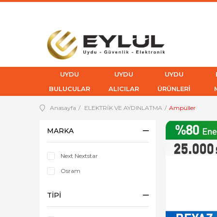
UYDU
UYDU
UYDU
BULUCULAR
ALICILAR
ÜRÜNLERİ
Anasayfa
ELEKTRİK VE AYDINLATMA
Ampüller
MARKA
Next Nextstar
Osram
TIPI