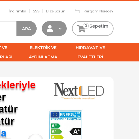
İndirimler
SSS
Bize Sorun
Kargom Nerede?
0
Sepetim
 VE
ELEKTRİK VE
HIRDAVAT VE
RLARI
AYDINLATMA
EVALETLERİ