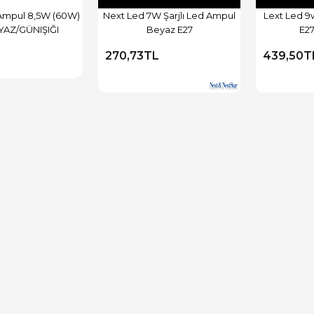
Ampul 8,5W (60W)
Next Led 7W Şarjlı Led Ampul
Lext Led 
YAZ/GÜNIŞIĞI
Beyaz E27
E2
270,73TL
439,50T