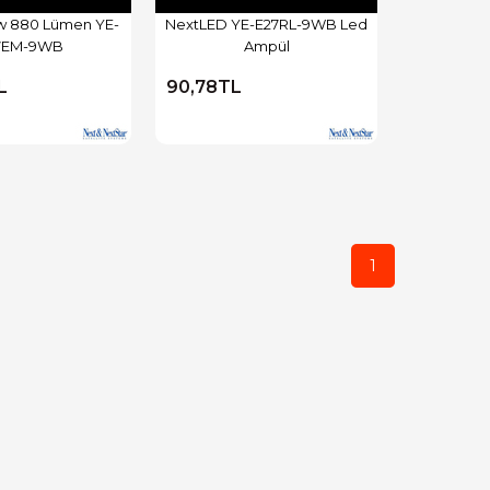
9w 880 Lümen YE-
NextLED YE-E27RL-9WB Led
7EM-9WB
Ampül
L
90,78TL
1