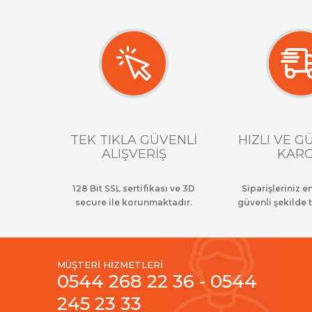
TEK TIKLA GÜVENLİ
HIZLI VE G
ALIŞVERİŞ
KAR
128 Bit SSL sertifikası ve 3D
Siparişleriniz en
secure ile korunmaktadır.
güvenli şekilde t
MÜŞTERİ HİZMETLERİ
0544 268 22 36 - 0544
245 23 33