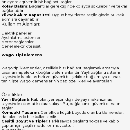
önleyerek güvenilir bir bağlantı sağlar.
Kolay Bakım
: Bağlantılar gerektiğinde kolayca sökülebilir ve tekrar
bağlanabilir.
Yüksek Akım Kapasitesi
: Uygun boyutlarda seçildiğinde, yüksek
akımlara dayanabilir.
Kullanım Alanları:
Elektrik panelleri
Aydınlatma sistemleri
Motor bağlantıları
Genel elektrik tesisatı
Wago Tipi Klemens
Wago tipi klemensler, özellikle hızlı bağlantı sağlamak amacıyla
tasarlanmış elektrik bağlantı elemanlarıdır. Yaylı bağlantı sistemi
sayesinde kabloları hızlı ve güvenli bir şekilde bağlamaya olanak
tanır. İşte Wago klemenslerinin bazı özellikleri ve avantajları:
Özellikleri:
Yaylı Bağlantı
: Kablolar, yerleştirildiğinde yay mekanizması
sayesinde otomatik olarak sıkışır. Bu, bağlantının güvenli olmasını
sağlar.
Kompakt Tasarım
: Genellikle küçük boyutlu olan bu klemensler,
dar alanlarda bile kullanılabilir.
Çeşitli Boyut ve Tipler
: Farklı sayıda bağlantı noktası ve kablo
çapları için çeşitli modelleri mevcuttur.