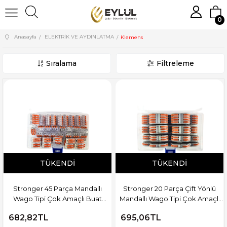
0
Anasayfa
ELEKTRİK VE AYDINLATMA
Klemens
Sıralama
Filtreleme
TÜKENDI
TÜKENDI
Stronger 45 Parça Mandallı
Stronger 20 Parça Çift Yönlü
Wago Tipi Çok Amaçlı Buat
Mandallı Wago Tipi Çok Amaçlı
Klemens Seti
Buat Klemens Seti
682,82TL
695,06TL