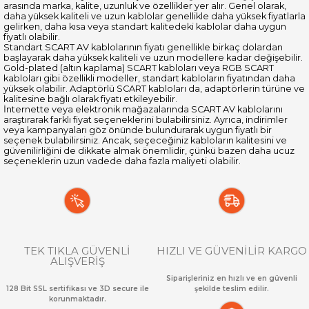
arasında marka, kalite, uzunluk ve özellikler yer alır. Genel olarak,
daha yüksek kaliteli ve uzun kablolar genellikle daha yüksek fiyatlarla
gelirken, daha kısa veya standart kalitedeki kablolar daha uygun
fiyatlı olabilir.
Standart SCART AV kablolarının fiyatı genellikle birkaç dolardan
başlayarak daha yüksek kaliteli ve uzun modellere kadar değişebilir.
Gold-plated (altın kaplama) SCART kabloları veya RGB SCART
kabloları gibi özellikli modeller, standart kabloların fiyatından daha
yüksek olabilir. Adaptörlü SCART kabloları da, adaptörlerin türüne ve
kalitesine bağlı olarak fiyatı etkileyebilir.
İnternette veya elektronik mağazalarında SCART AV kablolarını
araştırarak farklı fiyat seçeneklerini bulabilirsiniz. Ayrıca, indirimler
veya kampanyaları göz önünde bulundurarak uygun fiyatlı bir
seçenek bulabilirsiniz. Ancak, seçeceğiniz kabloların kalitesini ve
güvenilirliğini de dikkate almak önemlidir, çünkü bazen daha ucuz
seçeneklerin uzun vadede daha fazla maliyeti olabilir.
TEK TIKLA GÜVENLİ
HIZLI VE GÜVENİLİR KARGO
ALIŞVERİŞ
Siparişleriniz en hızlı ve en güvenli
128 Bit SSL sertifikası ve 3D secure ile
şekilde teslim edilir.
korunmaktadır.