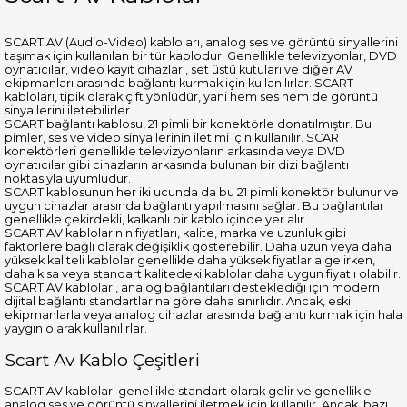
SCART AV (Audio-Video) kabloları, analog ses ve görüntü sinyallerini
taşımak için kullanılan bir tür kablodur. Genellikle televizyonlar, DVD
oynatıcılar, video kayıt cihazları, set üstü kutuları ve diğer AV
ekipmanları arasında bağlantı kurmak için kullanılırlar. SCART
kabloları, tipik olarak çift yönlüdür, yani hem ses hem de görüntü
sinyallerini iletebilirler.
SCART bağlantı kablosu, 21 pimli bir konektörle donatılmıştır. Bu
pimler, ses ve video sinyallerinin iletimi için kullanılır. SCART
konektörleri genellikle televizyonların arkasında veya DVD
oynatıcılar gibi cihazların arkasında bulunan bir dizi bağlantı
noktasıyla uyumludur.
SCART kablosunun her iki ucunda da bu 21 pimli konektör bulunur ve
uygun cihazlar arasında bağlantı yapılmasını sağlar. Bu bağlantılar
genellikle çekirdekli, kalkanlı bir kablo içinde yer alır.
SCART AV kablolarının fiyatları, kalite, marka ve uzunluk gibi
faktörlere bağlı olarak değişiklik gösterebilir. Daha uzun veya daha
yüksek kaliteli kablolar genellikle daha yüksek fiyatlarla gelirken,
daha kısa veya standart kalitedeki kablolar daha uygun fiyatlı olabilir.
SCART AV kabloları, analog bağlantıları desteklediği için modern
dijital bağlantı standartlarına göre daha sınırlıdır. Ancak, eski
ekipmanlarla veya analog cihazlar arasında bağlantı kurmak için hala
yaygın olarak kullanılırlar.
Scart Av Kablo Çeşitleri
SCART AV kabloları genellikle standart olarak gelir ve genellikle
analog ses ve görüntü sinyallerini iletmek için kullanılır. Ancak, bazı