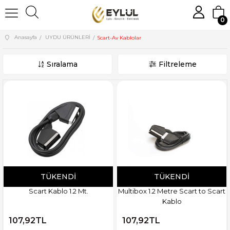
0
Anasayfa
UYDU ÜRÜNLERİ
Scart-Av Kablolar
Sıralama
Filtreleme
TÜKENDI
TÜKENDI
Scart Kablo 1.2 Mt.
Multibox 1.2 Metre Scart to Scart
Kablo
107,92TL
107,92TL