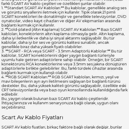
farklı SCART AV kablo çeşitleri ve özellikleri şunlar olabilir:
1. **Standart SCART AV Kabloları:** Bu kablolar, genellikle analog ses
ve görüntü sinyallerini iletmek için kullanılır. Tipik olarak 21 pimli
SCART konektörleri ile donatılmıştır ve genellikle televizyonlar, DVD
oynatıcılar, video kayıt cihazları ve diğer AV ekipmanları arasında
bağlantı kurmak için kullanılır.
2. **Gold-plated (Altın Kaplama) SCART AV Kabloları:** Bazı SCART
kabloları, konektörlerin altın kaplama olmasıyla gelir. Altın kaplama,
daha iyi iletkenlik ve daha iyi sinyal aktarımı sağlayabilir. Bu tür
kablolar, daha iyi bir ses ve görüntü kalitesi sunabilir, ancak
genellikle biraz daha yüksek fiyatlı olabilirler.
3. **SCART - RCA veya SCART - 3.5mm Adaptörlü Kablolar:** Bu tür
kablolar, SCART konektörlerini diğer yaygın bağlantı türleriyle
uyumlu hale getiren adaptörlere sahip olabilir. Örneğin, bir SCART
konektörünü RCA konektörlerine veya 3.5mm ses jakına dönüştüren
adaptörlerle birlikte gelebilirler. Bu, farklı türdeki cihazlar arasında
bağlantı kurmak için kullanışlı olabilir.
4. **RGB SCART Kabloları:** RGB SCART kabloları, kırmızı, yeşil ve
mavi bileşenlerin ayrı ayrı iletilmesini sağlayan bir bağlantı türünü
destekler. Bu, daha yüksek kaliteli görüntü sağlayabilir, özellikle eski
CRT televizyonlarda veya bazı oyun konsollarında kullanıldığında fark
edilebilir.
Bu, yaygın olarak bulunan bazı SCART AV kablo çeşitleridir.
İhtiyaçlarınıza ve kullanım senaryonuza bağlı olarak, uygun olanı
seçebilirsiniz.
Scart Av Kablo Fiyatları
SCART AV kablo fiyatları, birkaç faktöre bağlı olarak değişir, bunlar