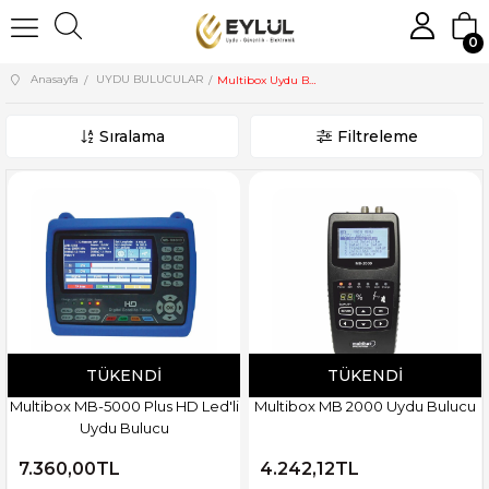
0
Anasayfa
UYDU BULUCULAR
Multibox Uydu Bulucu
Sıralama
Filtreleme
TÜKENDI
TÜKENDI
Multibox MB-5000 Plus HD Led'li
Multibox MB 2000 Uydu Bulucu
Uydu Bulucu
7.360,00TL
4.242,12TL