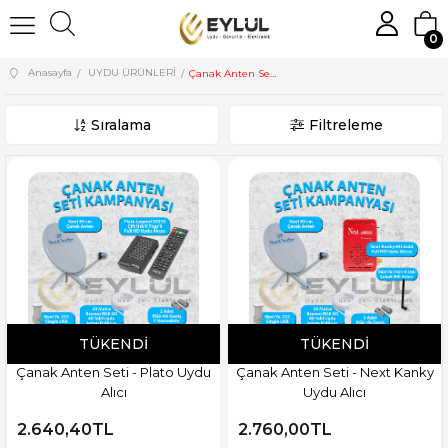
0
Anasayfa
UYDU ÜRÜNLERİ
Çanak Anten Setleri
Sıralama
Filtreleme
TÜKENDI
TÜKENDI
Çanak Anten Seti - Plato Uydu
Çanak Anten Seti - Next Kanky
Alıcı
Uydu Alıcı
2.640,40TL
2.760,00TL