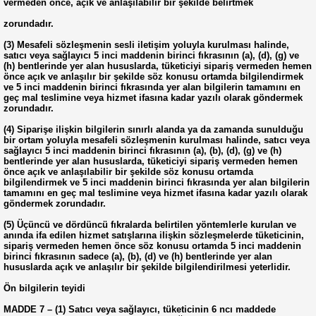
vermeden önce, açık ve anlaşılabilir bir şekilde belirtmek
zorundadır.
(3) Mesafeli sözleşmenin sesli iletişim yoluyla kurulması halinde,
satıcı veya sağlayıcı 5 inci maddenin birinci fıkrasının (a), (d), (g) ve
(h) bentlerinde yer alan hususlarda, tüketiciyi sipariş vermeden hemen
önce açık ve anlaşılır bir şekilde söz konusu ortamda bilgilendirmek
ve 5 inci maddenin birinci fıkrasında yer alan bilgilerin tamamını en
geç mal teslimine veya hizmet ifasına kadar yazılı olarak göndermek
zorundadır.
(4) Siparişe ilişkin bilgilerin sınırlı alanda ya da zamanda sunulduğu
bir ortam yoluyla mesafeli sözleşmenin kurulması halinde, satıcı veya
sağlayıcı 5 inci maddenin birinci fıkrasının (a), (b), (d), (g) ve (h)
bentlerinde yer alan hususlarda, tüketiciyi sipariş vermeden hemen
önce açık ve anlaşılabilir bir şekilde söz konusu ortamda
bilgilendirmek ve 5 inci maddenin birinci fıkrasında yer alan bilgilerin
tamamını en geç mal teslimine veya hizmet ifasına kadar yazılı olarak
göndermek zorundadır.
(5) Üçüncü ve dördüncü fıkralarda belirtilen yöntemlerle kurulan ve
anında ifa edilen hizmet satışlarına ilişkin sözleşmelerde tüketicinin,
sipariş vermeden hemen önce söz konusu ortamda 5 inci maddenin
birinci fıkrasının sadece (a), (b), (d) ve (h) bentlerinde yer alan
hususlarda açık ve anlaşılır bir şekilde bilgilendirilmesi yeterlidir.
Ön bilgilerin teyidi
MADDE 7 – (1) Satıcı veya sağlayıcı, tüketicinin 6 ncı maddede