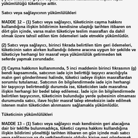
yükümlülüğü tüketiciye aittir.
Satıcı veya sağlayıcının yükümlülükleri
MADDE 12 – (1) Satıcı veya sağlayıcı, tüketicinin cayma hakkını
kullandığına ilişkin bildirimin kendisine ulaştığı tarihten itibaren on
dört gün içinde, varsa malın tüketiciye teslim masrafları da dahil
olmak üzere tahsil edilen tüm ödemeleri iade etmekle yükümlüdür.
(2) Satıcı veya sağlayıcı, birinci fıkrada belirtilen tüm geri ödemeleri,
tüketicinin satın alırken kullandığı ödeme aracına uygun bir şekilde ve
tüketiciye herhangi bir masraf veya yükümlülük getirmeden tek
seferde yapmak zorundadır.
(3) Cayma hakkının kullanımında, 5 inci maddenin birinci fıkrasının (g)
bendi kapsamında, satıcının iade için belirttiği taşıyıcı aracılığıyla
malın geri gönderilmesi halinde, tüketici iadeye ilişkin masraflardan
sorumlu tutulamaz. Satıcının ön bilgilendirmede iade için herhangi
bir taşıyıcıyı belirtmediği durumda ise, tüketiciden iade masrafına
ilişkin herhangi bir bedel talep edilemez. İade için ön bilgilendirmede
belirtilen taşıyıcının, tüketicinin bulunduğu yerde şubesinin olmaması
durumunda satıcı, ilave hiçbir masraf talep etmeksizin iade edilmek
istenen malın tüketiciden alınmasını sağlamakla yükümlüdür.
Tüketicinin yükümlülükleri
MADDE 13 – (1) Satıcı veya sağlayıcı malı kendisinin geri alacağına
dair bir teklifte bulunmadıkça, tüketici cayma hakkını kullandığına
ilişkin bildirimi yönelttiği tarihten itibaren on gün içinde malı satıcı
veya sağlayıcıya ya da yetkilendirmiş olduğu kişiye geri göndermek