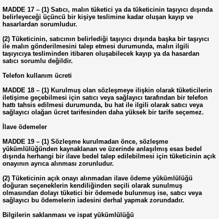
MADDE 17 – (1) Satıcı, malın tüketici ya da tüketicinin taşıyıcı dışında
belirleyeceği üçüncü bir kişiye teslimine kadar oluşan kayıp ve
hasarlardan sorumludur.
(2) Tüketicinin, satıcının belirlediği taşıyıcı dışında başka bir taşıyıcı
ile malın gönderilmesini talep etmesi durumunda, malın ilgili
taşıyıcıya tesliminden itibaren oluşabilecek kayıp ya da hasardan
satıcı sorumlu değildir.
Telefon kullanım ücreti
MADDE 18 – (1) Kurulmuş olan sözleşmeye ilişkin olarak tüketicilerin
iletişime geçebilmesi için satıcı veya sağlayıcı tarafından bir telefon
hattı tahsis edilmesi durumunda, bu hat ile ilgili olarak satıcı veya
sağlayıcı olağan ücret tarifesinden daha yüksek bir tarife seçemez.
İlave ödemeler
MADDE 19 – (1) Sözleşme kurulmadan önce, sözleşme
yükümlülüğünden kaynaklanan ve üzerinde anlaşılmış esas bedel
dışında herhangi bir ilave bedel talep edilebilmesi için tüketicinin açık
onayının ayrıca alınması zorunludur.
(2) Tüketicinin açık onayı alınmadan ilave ödeme yükümlülüğü
doğuran seçeneklerin kendiliğinden seçili olarak sunulmuş
olmasından dolayı tüketici bir ödemede bulunmuş ise, satıcı veya
sağlayıcı bu ödemelerin iadesini derhal yapmak zorundadır.
Bilgilerin saklanması ve ispat yükümlülüğü