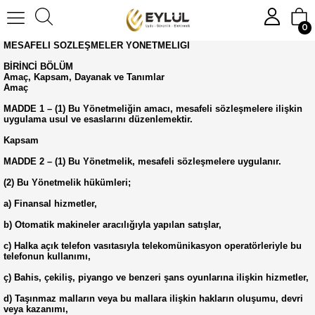
0
MESAFELİ SÖZLEŞMELER YÖNETMELİĞİ
BİRİNCİ BÖLÜM
Amaç, Kapsam, Dayanak ve Tanımlar
Amaç
MADDE 1 – (1) Bu Yönetmeliğin amacı, mesafeli sözleşmelere ilişkin
uygulama usul ve esaslarını düzenlemektir.
Kapsam
MADDE 2 – (1) Bu Yönetmelik, mesafeli sözleşmelere uygulanır.
(2) Bu Yönetmelik hükümleri;
a) Finansal hizmetler,
b) Otomatik makineler aracılığıyla yapılan satışlar,
c) Halka açık telefon vasıtasıyla telekomünikasyon operatörleriyle bu
telefonun kullanımı,
ç) Bahis, çekiliş, piyango ve benzeri şans oyunlarına ilişkin hizmetler,
d) Taşınmaz malların veya bu mallara ilişkin hakların oluşumu, devri
veya kazanımı,