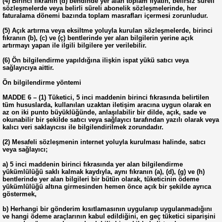
(4) Birinci fıkranın (d) bendinde yer alan toplam fiyatın, belirsiz süreli
sözleşmelerde veya belirli süreli abonelik sözleşmelerinde, her
faturalama dönemi bazında toplam masrafları içermesi zorunludur.
(5) Açık artırma veya eksiltme yoluyla kurulan sözleşmelerde, birinci
fıkranın (b), (c) ve (ç) bentlerinde yer alan bilgilerin yerine açık
artırmayı yapan ile ilgili bilgilere yer verilebilir.
(6) Ön bilgilendirme yapıldığına ilişkin ispat yükü satıcı veya
sağlayıcıya aittir.
Ön bilgilendirme yöntemi
MADDE 6 – (1) Tüketici, 5 inci maddenin birinci fıkrasında belirtilen
tüm hususlarda, kullanılan uzaktan iletişim aracına uygun olarak en
az on iki punto büyüklüğünde, anlaşılabilir bir dilde, açık, sade ve
okunabilir bir şekilde satıcı veya sağlayıcı tarafından yazılı olarak veya
kalıcı veri saklayıcısı ile bilgilendirilmek zorundadır.
(2) Mesafeli sözleşmenin internet yoluyla kurulması halinde, satıcı
veya sağlayıcı;
a) 5 inci maddenin birinci fıkrasında yer alan bilgilendirme
yükümlülüğü saklı kalmak kaydıyla, aynı fıkranın (a), (d), (g) ve (h)
bentlerinde yer alan bilgileri bir bütün olarak, tüketicinin ödeme
yükümlülüğü altına girmesinden hemen önce açık bir şekilde ayrıca
göstermek,
b) Herhangi bir gönderim kısıtlamasının uygulanıp uygulanmadığını
ve hangi ödeme araçlarının kabul edildiğini, en geç tüketici siparişini