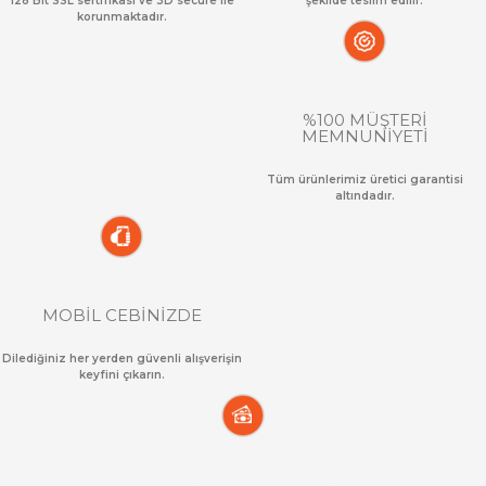
128 Bit SSL sertifikası ve 3D secure ile
şekilde teslim edilir.
korunmaktadır.
%100 MÜŞTERİ
MEMNUNİYETİ
Tüm ürünlerimiz üretici garantisi
altındadır.
MOBİL CEBİNİZDE
Dilediğiniz her yerden güvenli alışverişin
keyfini çıkarın.