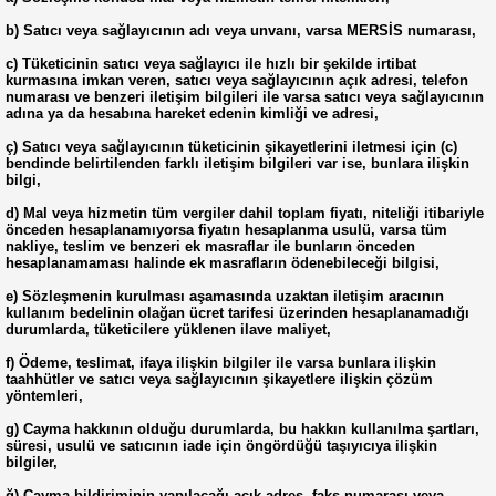
b) Satıcı veya sağlayıcının adı veya unvanı, varsa MERSİS numarası,
c) Tüketicinin satıcı veya sağlayıcı ile hızlı bir şekilde irtibat
kurmasına imkan veren, satıcı veya sağlayıcının açık adresi, telefon
numarası ve benzeri iletişim bilgileri ile varsa satıcı veya sağlayıcının
adına ya da hesabına hareket edenin kimliği ve adresi,
ç) Satıcı veya sağlayıcının tüketicinin şikayetlerini iletmesi için (c)
bendinde belirtilenden farklı iletişim bilgileri var ise, bunlara ilişkin
bilgi,
d) Mal veya hizmetin tüm vergiler dahil toplam fiyatı, niteliği itibariyle
önceden hesaplanamıyorsa fiyatın hesaplanma usulü, varsa tüm
nakliye, teslim ve benzeri ek masraflar ile bunların önceden
hesaplanamaması halinde ek masrafların ödenebileceği bilgisi,
e) Sözleşmenin kurulması aşamasında uzaktan iletişim aracının
kullanım bedelinin olağan ücret tarifesi üzerinden hesaplanamadığı
durumlarda, tüketicilere yüklenen ilave maliyet,
f) Ödeme, teslimat, ifaya ilişkin bilgiler ile varsa bunlara ilişkin
taahhütler ve satıcı veya sağlayıcının şikayetlere ilişkin çözüm
yöntemleri,
g) Cayma hakkının olduğu durumlarda, bu hakkın kullanılma şartları,
süresi, usulü ve satıcının iade için öngördüğü taşıyıcıya ilişkin
bilgiler,
ğ) Cayma bildiriminin yapılacağı açık adres, faks numarası veya