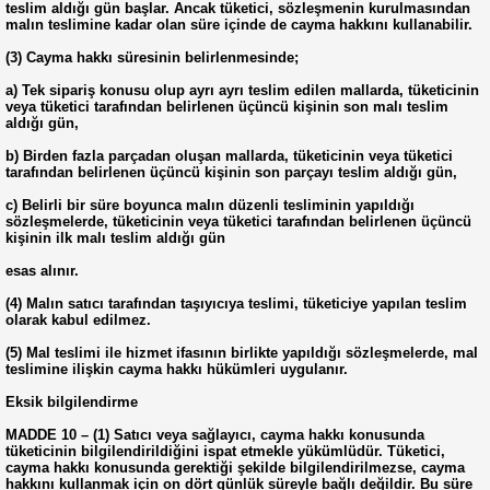
teslim aldığı gün başlar. Ancak tüketici, sözleşmenin kurulmasından
malın teslimine kadar olan süre içinde de cayma hakkını kullanabilir.
(3) Cayma hakkı süresinin belirlenmesinde;
a) Tek sipariş konusu olup ayrı ayrı teslim edilen mallarda, tüketicinin
veya tüketici tarafından belirlenen üçüncü kişinin son malı teslim
aldığı gün,
b) Birden fazla parçadan oluşan mallarda, tüketicinin veya tüketici
tarafından belirlenen üçüncü kişinin son parçayı teslim aldığı gün,
c) Belirli bir süre boyunca malın düzenli tesliminin yapıldığı
sözleşmelerde, tüketicinin veya tüketici tarafından belirlenen üçüncü
kişinin ilk malı teslim aldığı gün
esas alınır.
(4) Malın satıcı tarafından taşıyıcıya teslimi, tüketiciye yapılan teslim
olarak kabul edilmez.
(5) Mal teslimi ile hizmet ifasının birlikte yapıldığı sözleşmelerde, mal
teslimine ilişkin cayma hakkı hükümleri uygulanır.
Eksik bilgilendirme
MADDE 10 – (1) Satıcı veya sağlayıcı, cayma hakkı konusunda
tüketicinin bilgilendirildiğini ispat etmekle yükümlüdür. Tüketici,
cayma hakkı konusunda gerektiği şekilde bilgilendirilmezse, cayma
hakkını kullanmak için on dört günlük süreyle bağlı değildir. Bu süre