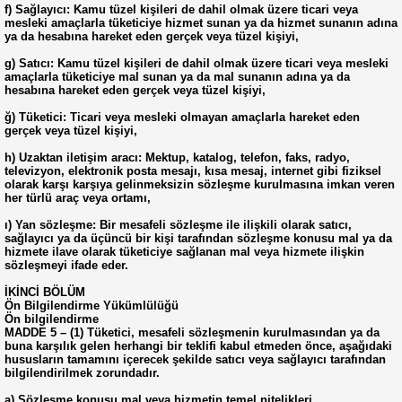
f) Sağlayıcı: Kamu tüzel kişileri de dahil olmak üzere ticari veya
mesleki amaçlarla tüketiciye hizmet sunan ya da hizmet sunanın adına
ya da hesabına hareket eden gerçek veya tüzel kişiyi,
g) Satıcı: Kamu tüzel kişileri de dahil olmak üzere ticari veya mesleki
amaçlarla tüketiciye mal sunan ya da mal sunanın adına ya da
hesabına hareket eden gerçek veya tüzel kişiyi,
ğ) Tüketici: Ticari veya mesleki olmayan amaçlarla hareket eden
gerçek veya tüzel kişiyi,
h) Uzaktan iletişim aracı: Mektup, katalog, telefon, faks, radyo,
televizyon, elektronik posta mesajı, kısa mesaj, internet gibi fiziksel
olarak karşı karşıya gelinmeksizin sözleşme kurulmasına imkan veren
her türlü araç veya ortamı,
ı) Yan sözleşme: Bir mesafeli sözleşme ile ilişkili olarak satıcı,
sağlayıcı ya da üçüncü bir kişi tarafından sözleşme konusu mal ya da
hizmete ilave olarak tüketiciye sağlanan mal veya hizmete ilişkin
sözleşmeyi ifade eder.
İKİNCİ BÖLÜM
Ön Bilgilendirme Yükümlülüğü
Ön bilgilendirme
MADDE 5 – (1) Tüketici, mesafeli sözleşmenin kurulmasından ya da
buna karşılık gelen herhangi bir teklifi kabul etmeden önce, aşağıdaki
hususların tamamını içerecek şekilde satıcı veya sağlayıcı tarafından
bilgilendirilmek zorundadır.
a) Sözleşme konusu mal veya hizmetin temel nitelikleri,