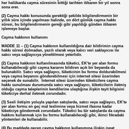
her halükarda cayma süresinin bittiği tarihten itibaren bir yıl sonra
sona erer.
(2) Cayma hakkı konusunda gerektiği şekilde bilgilendirmenin bir
yıllık süre içinde yapılması halinde, on dört günlük cayma hakkı
süresi, bu bilgilendirmenin gereği gibi yapıldığı günden itibaren
işlemeye başlar.
Cayma hakkının kullanımı
MADDE 11 – (1) Cayma hakkının kullanıldığına dair bildirimin cayma
hakkı süresi dolmadan, yazılı olarak veya kalıcı veri saklayıcısı ile
satıcı veya sağlayıcıya yöneltilmesi yeterlidir.
(2) Cayma hakkının kullanılmasında tüketici, EK’te yer alan formu
kullanabileceği gibi cayma kararını bildiren açık bir beyanda da
bulunabilir. Satıcı veya sağlayıcı, tüketicinin bu formu doldurabilmesi
veya cayma beyanını gönderebilmesi için internet sitesi üzerinden
seçenek de sunabilir. İnternet sitesi üzerinden tüketicilere cayma
hakkı sunulması durumunda satıcı veya sağlayıcı, tüketicilerin iletmiş
olduğu cayma taleplerinin kendilerine ulaştığına ilişkin teyit bilgisini
tüketiciye derhal iletmek zorundadır.
(3) Sesli iletişim yoluyla yapılan satışlarda, satıcı veya sağlayıcı, EK’te
yer alan formu en geç mal teslimine veya hizmet ifasına kadar
tüketiciye göndermek zorundadır. Tüketici bu tür satışlarda da cayma
hakkını kullanmak için bu formu kullanabileceği gibi, ikinci fıkradaki
yöntemleri de kullanabilir.
(4) Bu maddede geçen cayma hakkının kullanımına ilişkin ispat