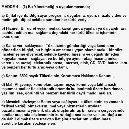
MADDE 4 – (1) Bu Yönetmeliğin uygulanmasında;
a) Dijital içerik: Bilgisayar programı, uygulama, oyun, müzik, video ve
metin gibi dijital şekilde sunulan her türlü veriyi,
b) Hizmet: Bir ücret veya menfaat karşılığında yapılan ya da yapılması
taahhüt edilen mal sağlama dışındaki her türlü tüketici işleminin
konusunu,
c) Kalıcı veri saklayıcısı: Tüketicinin gönderdiği veya kendisine
gönderilen bilgiyi, bu bilginin amacına uygun olarak makul bir süre
incelemesine elverecek şekilde kaydedilmesini ve değiştirilmeden
kopyalanmasını sağlayan ve bu bilgiye aynen ulaşılmasına imkan
veren kısa mesaj, elektronik posta, internet, disk, CD, DVD, hafıza kartı
ve benzeri her türlü araç veya ortamı,
ç) Kanun: 6502 sayılı Tüketicinin Korunması Hakkında Kanunu,
d) Mal: Alışverişe konu olan; taşınır eşya, konut veya tatil amaçlı
taşınmaz mallar ile elektronik ortamda kullanılmak üzere hazırlanan
yazılım, ses, görüntü ve benzeri her türlü gayri maddi malları,
e) Mesafeli sözleşme: Satıcı veya sağlayıcı ile tüketicinin eş zamanlı
fiziksel varlığı olmaksızın, mal veya hizmetlerin uzaktan
pazarlanmasına yönelik olarak oluşturulmuş bir sistem çerçevesinde,
taraflar arasında sözleşmenin kurulduğu ana kadar ve kurulduğu an
da dahil olmak üzere uzaktan iletişim araçlarının kullanılması
suretiyle kurulan sözleşmeleri,