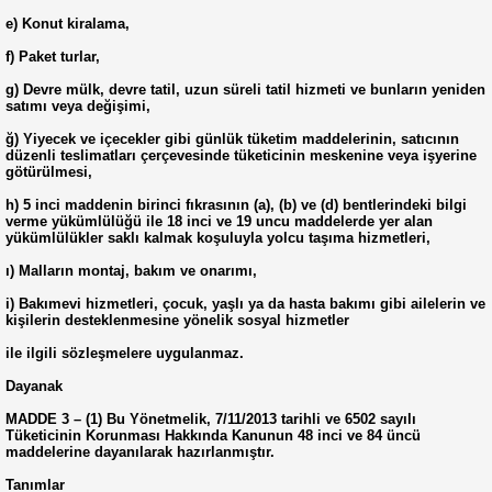
e) Konut kiralama,
f) Paket turlar,
g) Devre mülk, devre tatil, uzun süreli tatil hizmeti ve bunların yeniden
satımı veya değişimi,
ğ) Yiyecek ve içecekler gibi günlük tüketim maddelerinin, satıcının
düzenli teslimatları çerçevesinde tüketicinin meskenine veya işyerine
götürülmesi,
h) 5 inci maddenin birinci fıkrasının (a), (b) ve (d) bentlerindeki bilgi
verme yükümlülüğü ile 18 inci ve 19 uncu maddelerde yer alan
yükümlülükler saklı kalmak koşuluyla yolcu taşıma hizmetleri,
ı) Malların montaj, bakım ve onarımı,
i) Bakımevi hizmetleri, çocuk, yaşlı ya da hasta bakımı gibi ailelerin ve
kişilerin desteklenmesine yönelik sosyal hizmetler
ile ilgili sözleşmelere uygulanmaz.
Dayanak
MADDE 3 – (1) Bu Yönetmelik, 7/11/2013 tarihli ve 6502 sayılı
Tüketicinin Korunması Hakkında Kanunun 48 inci ve 84 üncü
maddelerine dayanılarak hazırlanmıştır.
Tanımlar