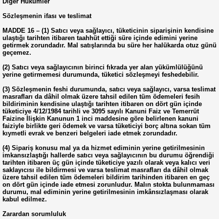
Diğer Hükümler
Sözleşmenin ifası ve teslimat
MADDE 16 – (1) Satıcı veya sağlayıcı, tüketicinin siparişinin kendisine
ulaştığı tarihten itibaren taahhüt ettiği süre içinde edimini yerine
getirmek zorundadır. Mal satışlarında bu süre her halükarda otuz günü
geçemez.
(2) Satıcı veya sağlayıcının birinci fıkrada yer alan yükümlülüğünü
yerine getirmemesi durumunda, tüketici sözleşmeyi feshedebilir.
(3) Sözleşmenin feshi durumunda, satıcı veya sağlayıcı, varsa teslimat
masrafları da dâhil olmak üzere tahsil edilen tüm ödemeleri fesih
bildiriminin kendisine ulaştığı tarihten itibaren on dört gün içinde
tüketiciye 4/12/1984 tarihli ve 3095 sayılı Kanuni Faiz ve Temerrüt
Faizine İlişkin Kanunun 1 inci maddesine göre belirlenen kanuni
faiziyle birlikte geri ödemek ve varsa tüketiciyi borç altına sokan tüm
kıymetli evrak ve benzeri belgeleri iade etmek zorundadır.
(4) Sipariş konusu mal ya da hizmet ediminin yerine getirilmesinin
imkansızlaştığı hallerde satıcı veya sağlayıcının bu durumu öğrendiği
tarihten itibaren üç gün içinde tüketiciye yazılı olarak veya kalıcı veri
saklayıcısı ile bildirmesi ve varsa teslimat masrafları da dâhil olmak
üzere tahsil edilen tüm ödemeleri bildirim tarihinden itibaren en geç
on dört gün içinde iade etmesi zorunludur. Malın stokta bulunmaması
durumu, mal ediminin yerine getirilmesinin imkânsızlaşması olarak
kabul edilmez.
Zarardan sorumluluk