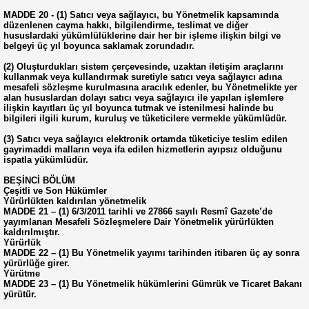
MADDE 20 - (1) Satıcı veya sağlayıcı, bu Yönetmelik kapsamında
düzenlenen cayma hakkı, bilgilendirme, teslimat ve diğer
hususlardaki yükümlülüklerine dair her bir işleme ilişkin bilgi ve
belgeyi üç yıl boyunca saklamak zorundadır.
(2) Oluşturdukları sistem çerçevesinde, uzaktan iletişim araçlarını
kullanmak veya kullandırmak suretiyle satıcı veya sağlayıcı adına
mesafeli sözleşme kurulmasına aracılık edenler, bu Yönetmelikte yer
alan hususlardan dolayı satıcı veya sağlayıcı ile yapılan işlemlere
ilişkin kayıtları üç yıl boyunca tutmak ve istenilmesi halinde bu
bilgileri ilgili kurum, kuruluş ve tüketicilere vermekle yükümlüdür.
(3) Satıcı veya sağlayıcı elektronik ortamda tüketiciye teslim edilen
gayrimaddi malların veya ifa edilen hizmetlerin ayıpsız olduğunu
ispatla yükümlüdür.
BEŞİNCİ BÖLÜM
Çeşitli ve Son Hükümler
Yürürlükten kaldırılan yönetmelik
MADDE 21 – (1) 6/3/2011 tarihli ve 27866 sayılı Resmî Gazete’de
yayımlanan Mesafeli Sözleşmelere Dair Yönetmelik yürürlükten
kaldırılmıştır.
Yürürlük
MADDE 22 – (1) Bu Yönetmelik yayımı tarihinden itibaren üç ay sonra
yürürlüğe girer.
Yürütme
MADDE 23 – (1) Bu Yönetmelik hükümlerini Gümrük ve Ticaret Bakanı
yürütür.