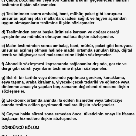
c) Çabuk bozulabilen veya son kullanma tarihi geçebilecek malların
teslimine ilişkin sözleşmeler.
ç) Tesliminden sonra ambalaj, bant, mühür, paket gibi koruyucu
unsurları açılmış olan mallardan; iadesi sağlık ve hijyen açısından
uygun olmayanların teslimine ilişkin sözleşmeler.
d) Tesliminden sonra başka ürünlerle karışan ve doğası gereği
ayrıştırılması mümkün olmayan mallara ilişkin sözleşmeler.
e) Malın tesliminden sonra ambalaj, bant, mühür, paket gibi koruyucu
unsurları açılmış olması halinde maddi ortamda sunulan kitap, dijital
içerik ve bilgisayar sarf malzemelerine ilişkin sözleşmeler.
f) Abonelik sözleşmesi kapsamında sağlananlar dışında, gazete ve
dergi gibi süreli yayınların teslimine ilişkin sözleşmeler.
g) Belirli bir tarihte veya dönemde yapılması gereken, konaklama,
eşya taşıma, araba kiralama, yiyecek-içecek tedariki ve eğlence veya
dinlenme amacıyla yapılan boş zamanın değerlendirilmesine ilişkin
sözleşmeler.
ğ) Elektronik ortamda anında ifa edilen hizmetler veya tüketiciye
anında teslim edilen gayrimaddi mallara ilişkin sözleşmeler.
h) Cayma hakkı süresi sona ermeden önce, tüketicinin onayı ile ifasına
başlanan hizmetlere ilişkin sözleşmeler.
DÖRDÜNCÜ BÖLÜM