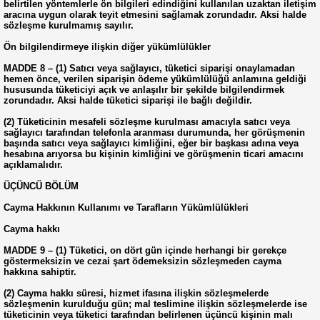
belirtilen yöntemlerle ön bilgileri edindiğini kullanılan uzaktan iletişim
aracına uygun olarak teyit etmesini sağlamak zorundadır. Aksi halde
sözleşme kurulmamış sayılır.
Ön bilgilendirmeye ilişkin diğer yükümlülükler
MADDE 8 – (1) Satıcı veya sağlayıcı, tüketici siparişi onaylamadan
hemen önce, verilen siparişin ödeme yükümlülüğü anlamına geldiği
hususunda tüketiciyi açık ve anlaşılır bir şekilde bilgilendirmek
zorundadır. Aksi halde tüketici siparişi ile bağlı değildir.
(2) Tüketicinin mesafeli sözleşme kurulması amacıyla satıcı veya
sağlayıcı tarafından telefonla aranması durumunda, her görüşmenin
başında satıcı veya sağlayıcı kimliğini, eğer bir başkası adına veya
hesabına arıyorsa bu kişinin kimliğini ve görüşmenin ticari amacını
açıklamalıdır.
ÜÇÜNCÜ BÖLÜM
Cayma Hakkının Kullanımı ve Tarafların Yükümlülükleri
Cayma hakkı
MADDE 9 – (1) Tüketici, on dört gün içinde herhangi bir gerekçe
göstermeksizin ve cezai şart ödemeksizin sözleşmeden cayma
hakkına sahiptir.
(2) Cayma hakkı süresi, hizmet ifasına ilişkin sözleşmelerde
sözleşmenin kurulduğu gün; mal teslimine ilişkin sözleşmelerde ise
tüketicinin veya tüketici tarafından belirlenen üçüncü kişinin malı