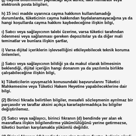
elektronik posta bilgileri,
h) 15 inci madde uyarınca cayma hakkının kullanılamadığı
durumlarda, tüketicinin cayma hakkından faydalanamayacağına ya da
hangi koşullarda cayma hakkını kaybedeceğine ilişkin bilgi,
ı) Satıcı veya sağlayıcının talebi üzerine, varsa tüketici tarafından
ödenmesi veya sağlanması gereken depozitolar ya da diğer mali
teminatlar ve bunlara ilişkin şartlar,
i) Varsa dijital içeriklerin işlevselliğini etkileyebilecek teknik koruma
önlemleri,
j) Satıcı veya sağlayıcının bildiği ya da makul olarak bilmesinin
beklendiği, dijital içeriğin hangi donanım ya da yazılımla birlikte
çalışabileceğine ilişkin bilgi,
k) Tüketicilerin uyuşmazlık konusundaki başvurularını Tüketici
Mahkemesine veya Tüketici Hakem Heyetine yapabileceklerine dair
bilgi.
(2) Birinci fıkrada belirtilen bilgiler, mesafeli sözleşmenin ayrılmaz bir
parçasıdır ve taraflar aksini açıkça kararlaştırmadıkça bu bilgiler
değiştirilemez.
(3) Satıcı veya sağlayıcı, birinci fıkranın (d) bendinde yer alan ek
masraflara ilişkin bilgilendirme yükümlülüğünü yerine getirmezse,
tüketici bunları karşılamakla yükümlü değildir.