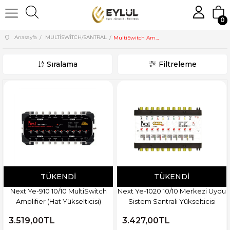
0
Anasayfa
MULTİSWİTCH/SANTRAL
MultiSwitch Amplifier
Sıralama
Filtreleme
TÜKENDI
TÜKENDI
Next Ye-910 10/10 MultiSwitch
Next Ye-1020 10/10 Merkezi Uydu
Amplifier (Hat Yükselticisi)
Sistem Santrali Yükselticisi
3.519,00TL
3.427,00TL