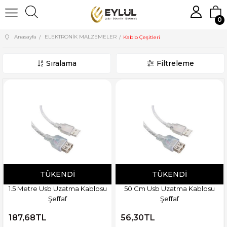
0
Anasayfa
ELEKTRONİK MALZEMELER
Kablo Çeşitleri
Sıralama
Filtreleme
TÜKENDI
TÜKENDI
1.5 Metre Usb Uzatma Kablosu
50 Cm Usb Uzatma Kablosu
Şeffaf
Şeffaf
187,68TL
56,30TL