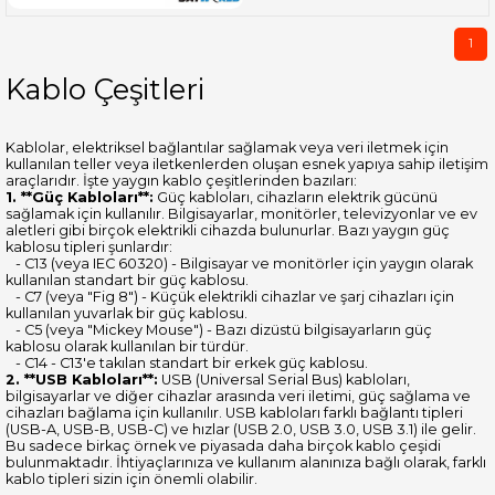
1
Kablo Çeşitleri
Kablolar, elektriksel bağlantılar sağlamak veya veri iletmek için
kullanılan teller veya iletkenlerden oluşan esnek yapıya sahip iletişim
araçlarıdır. İşte yaygın kablo çeşitlerinden bazıları:
1. **Güç Kabloları**:
Güç kabloları, cihazların elektrik gücünü
sağlamak için kullanılır. Bilgisayarlar, monitörler, televizyonlar ve ev
aletleri gibi birçok elektrikli cihazda bulunurlar. Bazı yaygın güç
kablosu tipleri şunlardır:
- C13 (veya IEC 60320) - Bilgisayar ve monitörler için yaygın olarak
kullanılan standart bir güç kablosu.
- C7 (veya "Fig 8") - Küçük elektrikli cihazlar ve şarj cihazları için
kullanılan yuvarlak bir güç kablosu.
- C5 (veya "Mickey Mouse") - Bazı dizüstü bilgisayarların güç
kablosu olarak kullanılan bir türdür.
- C14 - C13'e takılan standart bir erkek güç kablosu.
2. **USB Kabloları**:
USB (Universal Serial Bus) kabloları,
bilgisayarlar ve diğer cihazlar arasında veri iletimi, güç sağlama ve
cihazları bağlama için kullanılır. USB kabloları farklı bağlantı tipleri
(USB-A, USB-B, USB-C) ve hızlar (USB 2.0, USB 3.0, USB 3.1) ile gelir.
Bu sadece birkaç örnek ve piyasada daha birçok kablo çeşidi
bulunmaktadır. İhtiyaçlarınıza ve kullanım alanınıza bağlı olarak, farklı
kablo tipleri sizin için önemli olabilir.