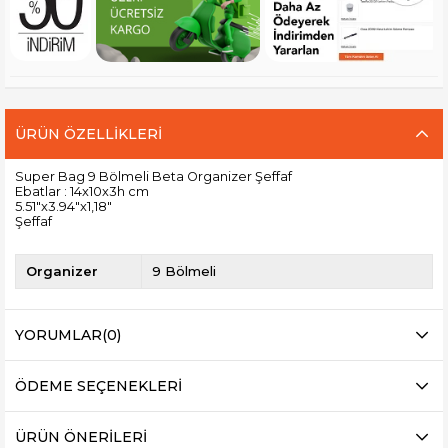
ÜRÜN ÖZELLIKLERI
Super Bag 9 Bölmeli Beta Organizer Şeffaf
Ebatlar : 14x10x3h cm
5.51"x3.94"x1,18"
Şeffaf
Organizer
9 Bölmeli
YORUMLAR
(0)
ÖDEME SEÇENEKLERI
ÜRÜN ÖNERILERI