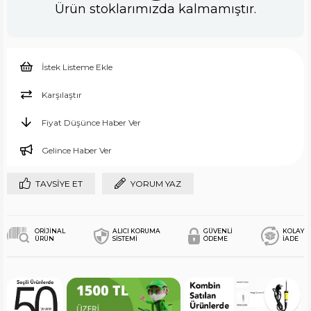
Ürün stoklarımızda kalmamıştır.
İstek Listeme Ekle
Karşılaştır
Fiyat Düşünce Haber Ver
Gelince Haber Ver
TAVSIYE ET
YORUM YAZ
ORİJİNAL
ALICI KORUMA
GÜVENLİ
KOLAY
ÜRÜN
SİSTEMİ
ÖDEME
İADE