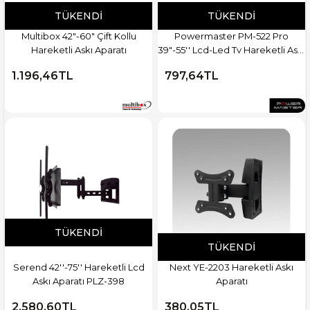
TÜKENDI
TÜKENDI
Multibox 42"-60" Çift Kollu
Powermaster PM-522 Pro
Hareketli Askı Aparatı
39"-55'' Lcd-Led Tv Hareketli Askı
Aparatı
1.196,46TL
797,64TL
TÜKENDI
TÜKENDI
Serend 42''-75'' Hareketli Lcd
Next YE-2203 Hareketli Askı
Askı Aparatı PLZ-398
Aparatı
2.580,60TL
380,05TL