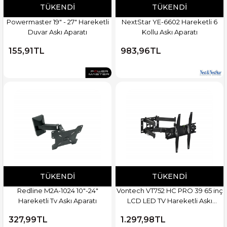
TÜKENDI
TÜKENDI
Powermaster 19" - 27" Hareketli
NextStar YE-6602 Hareketli 6
Duvar Askı Aparatı
Kollu Askı Aparatı
155,91TL
983,96TL
TÜKENDI
TÜKENDI
Redline M2A-1024 10"-24"
Vontech VT752 HC PRO 39 65 inç
Hareketli Tv Askı Aparatı
LCD LED TV Hareketli Askı
Aparatı
327,99TL
1.297,98TL