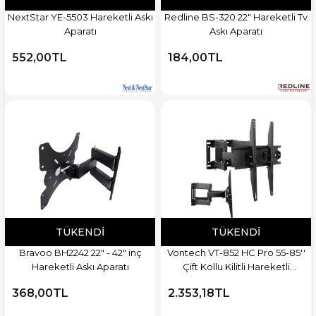
NextStar YE-5503 Hareketli Askı
Redline BS-320 22" Hareketli Tv
Aparatı
Askı Aparatı
552,00TL
184,00TL
TÜKENDI
TÜKENDI
Bravoo BH2242 22" - 42" inç
Vontech VT-852 HC Pro 55-85''
Hareketli Askı Aparatı
Çift Kollu Kilitli Hareketli
Televizyon Duvar Askı Aparatı
368,00TL
2.353,18TL