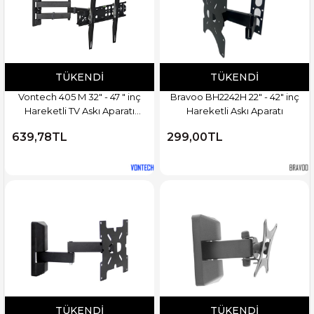
TÜKENDI
TÜKENDI
Vontech 405 M 32" - 47 " inç
Bravoo BH2242H 22" - 42" inç
Hareketli TV Askı Aparatı
Hareketli Askı Aparatı
Azatech AR1605
639,78TL
299,00TL
TÜKENDI
TÜKENDI