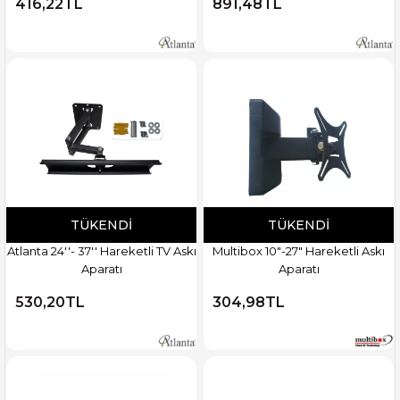
416,22TL
891,48TL
TÜKENDI
TÜKENDI
Atlanta 24''- 37'' Hareketli TV Askı
Multibox 10"-27" Hareketli Askı
Aparatı
Aparatı
530,20TL
304,98TL