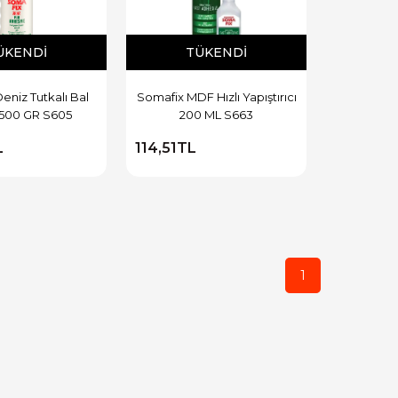
ÜKENDI
TÜKENDI
eniz Tutkalı Bal
Somafix MDF Hızlı Yapıştırıcı
 500 GR S605
200 ML S663
L
114,51TL
1