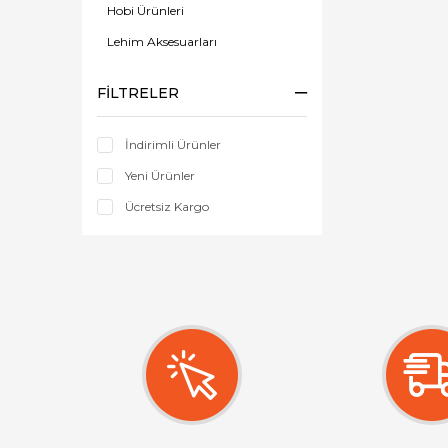
Hobi Ürünleri
Lehim Aksesuarları
Penseler
FILTRELER
Termal Macun
Tamir Malzemeleri
İndirimli Ürünler
Elektrik Süpürgesi
Yeni Ürünler
Havya Makinaları
Ücretsiz Kargo
Ölçü Aletleri