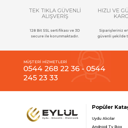
TEK TIKLA GÜVENLİ
HIZLI VE G
ALIŞVERİŞ
KAR
128 Bit SSL sertifikası ve 3D
Siparişleriniz en
secure ile korunmaktadır.
güvenli şekilde t
MÜŞTERİ HİZMETLERİ
0544 268 22 36 - 0544
245 23 33
Popüler Kata
Uydu Alıcılar
Android Tv Box