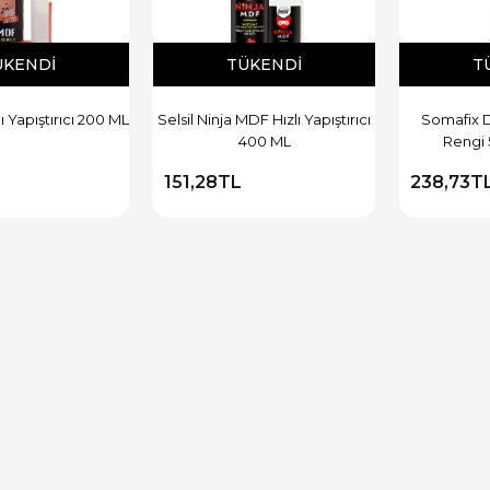
ÜKENDI
TÜKENDI
T
 Yapıştırıcı 200 ML
Selsil Ninja MDF Hızlı Yapıştırıcı
Somafix D
400 ML
Rengi
151,28TL
238,73T