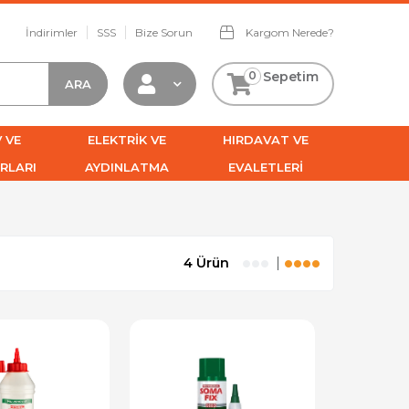
İndirimler
SSS
Bize Sorun
Kargom Nerede?
0
Sepetim
 VE
ELEKTRİK VE
HIRDAVAT VE
RLARI
AYDINLATMA
EVALETLERİ
4 Ürün