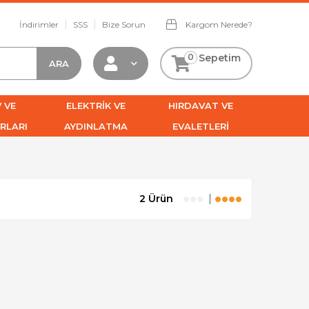
İndirimler
SSS
Bize Sorun
Kargom Nerede?
0
Sepetim
 VE
ELEKTRİK VE
HIRDAVAT VE
RLARI
AYDINLATMA
EVALETLERİ
2 Ürün