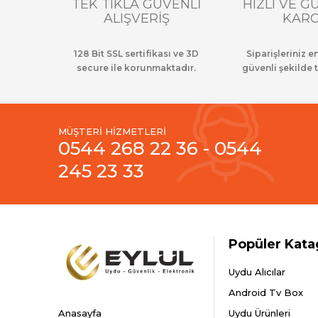
TEK TIKLA GÜVENLİ
HIZLI VE G
ALIŞVERİŞ
KAR
128 Bit SSL sertifikası ve 3D
Siparişleriniz en
secure ile korunmaktadır.
güvenli şekilde t
MÜŞTERİ HİZMETLERİ
0544 268 22 36 - 0544
245 23 33
Popüler Kata
Uydu Alıcılar
Android Tv Box
Anasayfa
Uydu Ürünleri