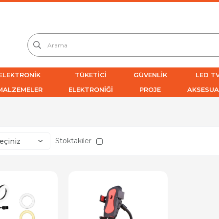
ELEKTRONİK
TÜKETİCİ
GÜVENLİK
LED TV
MALZEMELER
ELEKTRONİĞİ
PROJE
AKSESUA
Stoktakiler