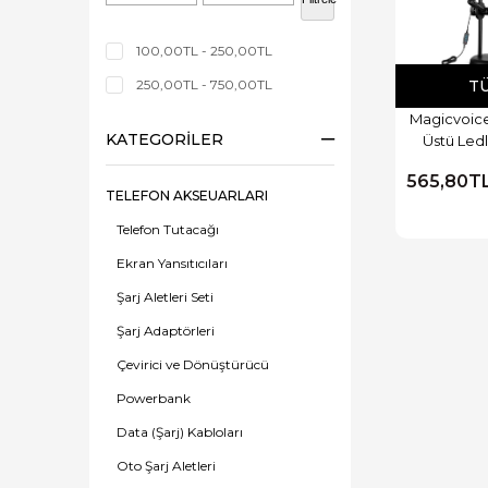
100,00TL - 250,00TL
250,00TL - 750,00TL
T
Magicvoic
KATEGORILER
Üstü Ledli
Mikrof
565,80T
TELEFON AKSEUARLARI
Telefon Tutacağı
Ekran Yansıtıcıları
Şarj Aletleri Seti
Şarj Adaptörleri
Çevirici ve Dönüştürücü
Powerbank
Data (Şarj) Kabloları
Oto Şarj Aletleri