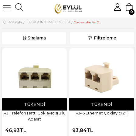
0
Anasayfa
ELEKTRONİK MALZEMELER
Çoklayıcılar Ve Dağıtıcılar
Sıralama
Filtreleme
TÜKENDI
TÜKENDI
RJ11 Telefon Hattı Çoklayıcısı 3'lü
RJ45 Ethernet Çoklayıcı 2'li
Aparat
46,93TL
93,84TL