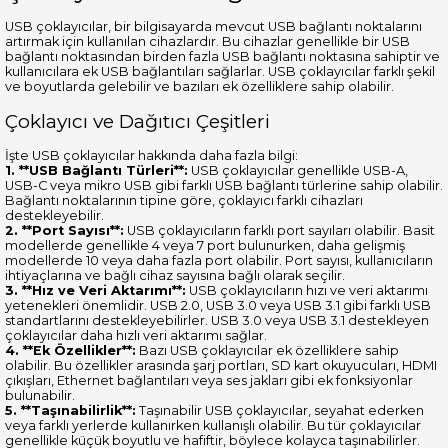
USB çoklayıcılar, bir bilgisayarda mevcut USB bağlantı noktalarını
artırmak için kullanılan cihazlardır. Bu cihazlar genellikle bir USB
bağlantı noktasından birden fazla USB bağlantı noktasına sahiptir ve
kullanıcılara ek USB bağlantıları sağlarlar. USB çoklayıcılar farklı şekil
ve boyutlarda gelebilir ve bazıları ek özelliklere sahip olabilir.
Çoklayıcı ve Dağıtıcı Çeşitleri
İşte USB çoklayıcılar hakkında daha fazla bilgi:
1. **USB Bağlantı Türleri**:
USB çoklayıcılar genellikle USB-A,
USB-C veya mikro USB gibi farklı USB bağlantı türlerine sahip olabilir.
Bağlantı noktalarının tipine göre, çoklayıcı farklı cihazları
destekleyebilir.
2. **Port Sayısı**:
USB çoklayıcıların farklı port sayıları olabilir. Basit
modellerde genellikle 4 veya 7 port bulunurken, daha gelişmiş
modellerde 10 veya daha fazla port olabilir. Port sayısı, kullanıcıların
ihtiyaçlarına ve bağlı cihaz sayısına bağlı olarak seçilir.
3. **Hız ve Veri Aktarımı**:
USB çoklayıcıların hızı ve veri aktarımı
yetenekleri önemlidir. USB 2.0, USB 3.0 veya USB 3.1 gibi farklı USB
standartlarını destekleyebilirler. USB 3.0 veya USB 3.1 destekleyen
çoklayıcılar daha hızlı veri aktarımı sağlar.
4. **Ek Özellikler**:
Bazı USB çoklayıcılar ek özelliklere sahip
olabilir. Bu özellikler arasında şarj portları, SD kart okuyucuları, HDMI
çıkışları, Ethernet bağlantıları veya ses jakları gibi ek fonksiyonlar
bulunabilir.
5. **Taşınabilirlik**:
Taşınabilir USB çoklayıcılar, seyahat ederken
veya farklı yerlerde kullanırken kullanışlı olabilir. Bu tür çoklayıcılar
genellikle küçük boyutlu ve hafiftir, böylece kolayca taşınabilirler.