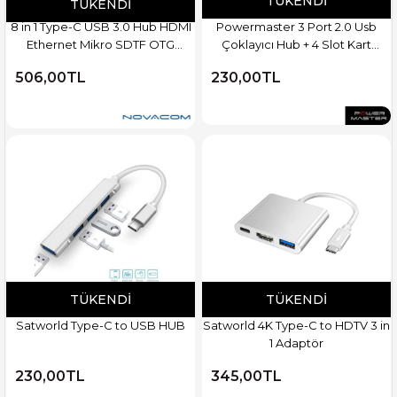
TÜKENDI
TÜKENDI
8 in 1 Type-C USB 3.0 Hub HDMI
Powermaster 3 Port 2.0 Usb
Ethernet Mikro SDTF OTG
Çoklayıcı Hub + 4 Slot Kart
Adaptörü
Okuyucu PM-6052
506,00TL
230,00TL
TÜKENDI
TÜKENDI
Satworld Type-C to USB HUB
Satworld 4K Type-C to HDTV 3 in
1 Adaptör
230,00TL
345,00TL