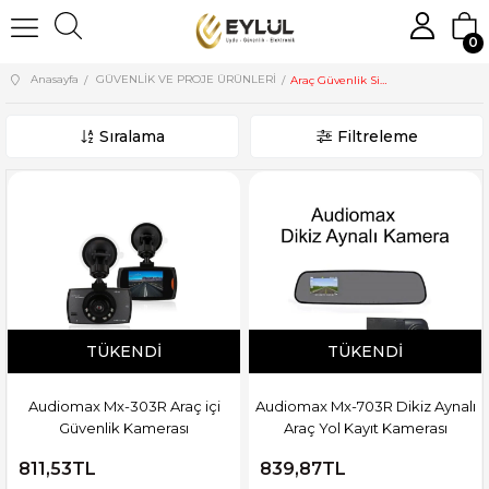
0
Anasayfa
GÜVENLİK VE PROJE ÜRÜNLERİ
Araç Güvenlik Sistemleri
Sıralama
Filtreleme
TÜKENDI
TÜKENDI
Audiomax Mx-303R Araç içi
Audiomax Mx-703R Dikiz Aynalı
Güvenlik Kamerası
Araç Yol Kayıt Kamerası
811,53TL
839,87TL