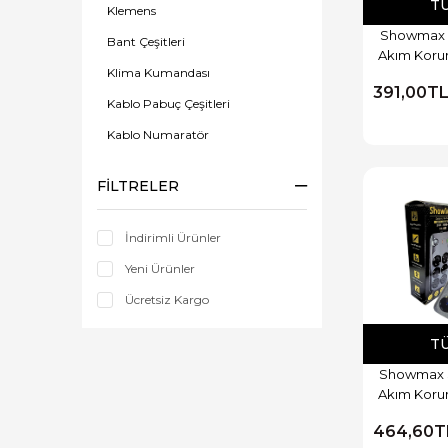
T
Klemens
Showmax 
Bant Çeşitleri
Akım Korum
Klima Kumandası
391,00T
Kablo Pabuç Çeşitleri
Kablo Numaratör
Terminal Sıkma Penseleri
FILTRELER
Ampüller
Grup Priz
İndirimli Ürünler
Uzatma Kablosu
Yeni Ürünler
Ücretsiz Kargo
T
Showmax 
Akım Korum
464,60T