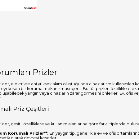
umları Prizler
zler, elektrikte ani yüksek akım oluştuğunda cihazları ve kullanıcıları ko
i kesen bir koruma mekanizması içerir. Bu tür prizler, özellikle elektro
luşabilecek yangın veya cihazların zarar görmesini önlerler. Ev, ofis 
r.
lı Priz Çeşitleri
zler, çeşitli özelliklere ve kullanım alanlarına göre farklı tiplerde bulun
kım Korumalı Prizler**:
En yaygın tip, genellikle ev ve ofis ortamlarınd
tik olarak devreyi keserler.