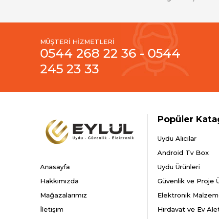
MÜŞTERİ HİZMETLERİ
0544 268 22 36 - 0544
245 23 33
Popüler Kata
Uydu Alıcılar
Android Tv Box
Anasayfa
Uydu Ürünleri
Hakkımızda
Güvenlik ve Proje Ü
Mağazalarımız
Elektronik Malzem
İletişim
Hırdavat ve Ev Alet