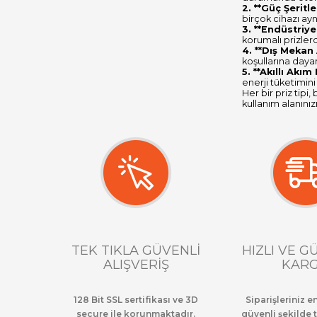
2. **Güç Şeritl
birçok cihazı ayn
3. **Endüstriye
korumalı prizlerd
4. **Dış Mekan 
koşullarına dayanı
5. **Akıllı Akım
enerji tüketimini 
Her bir priz tipi
kullanım alanını
TEK TIKLA GÜVENLİ
HIZLI VE G
ALIŞVERİŞ
KAR
128 Bit SSL sertifikası ve 3D
Siparişleriniz en
secure ile korunmaktadır.
güvenli şekilde t