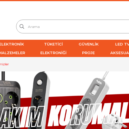
ELEKTRONİK
TÜKETİCİ
GÜVENLİK
LED TV
MALZEMELER
ELEKTRONİĞİ
PROJE
AKSESUA
rizler