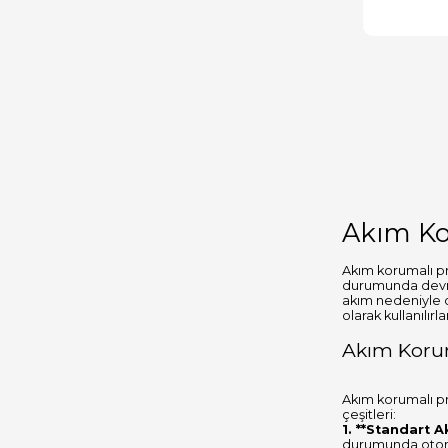
Akım Kor
Akım korumalı pri
durumunda devrey
akım nedeniyle o
olarak kullanılırla
Akım Koruma
Akım korumalı pri
çeşitleri:
1. **Standart A
durumunda otoma