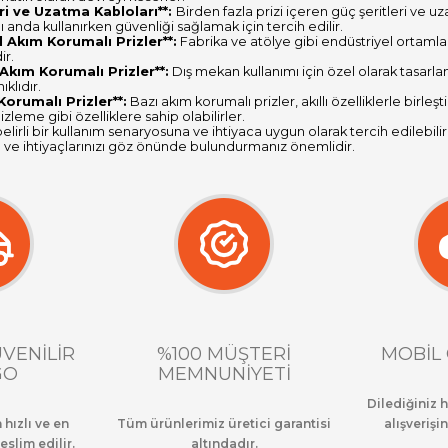
eri ve Uzatma Kabloları**:
Birden fazla prizi içeren güç şeritleri ve uz
ı anda kullanırken güvenliği sağlamak için tercih edilir.
l Akım Korumalı Prizler**:
Fabrika ve atölye gibi endüstriyel ortamlar
ir.
Akım Korumalı Prizler**:
Dış mekan kullanımı için özel olarak tasarlan
klıdır.
 Korumalı Prizler**:
Bazı akım korumalı prizler, akıllı özelliklerle birleş
izleme gibi özelliklere sahip olabilirler.
, belirli bir kullanım senaryosuna ve ihtiyaca uygun olarak tercih edilebil
zı ve ihtiyaçlarınızı göz önünde bulundurmanız önemlidir.
ÜVENİLİR
%100 MÜŞTERİ
MOBİL 
GO
MEMNUNİYETİ
Dilediğiniz 
 hızlı ve en
Tüm ürünlerimiz üretici garantisi
alışverişin
eslim edilir.
altındadır.