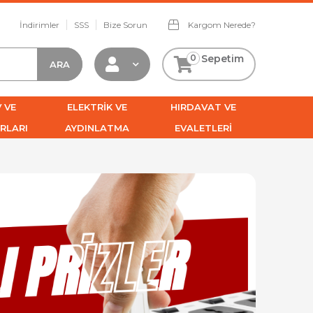
İndirimler
SSS
Bize Sorun
Kargom Nerede?
0
Sepetim
 VE
ELEKTRİK VE
HIRDAVAT VE
RLARI
AYDINLATMA
EVALETLERİ