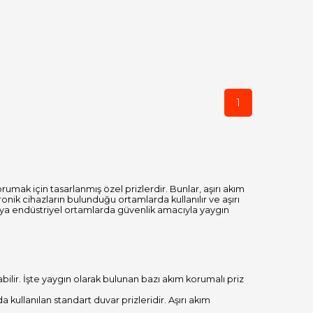
1
rumak için tasarlanmış özel prizlerdir. Bunlar, aşırı akım
nik cihazların bulunduğu ortamlarda kullanılır ve aşırı
veya endüstriyel ortamlarda güvenlik amacıyla yaygın
abilir. İşte yaygın olarak bulunan bazı akım korumalı priz
a kullanılan standart duvar prizleridir. Aşırı akım