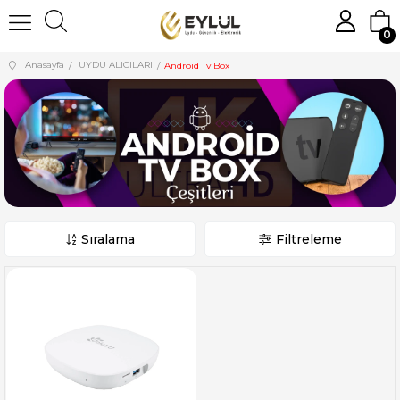
0
Anasayfa
UYDU ALICILARI
Android Tv Box
Sıralama
Filtreleme