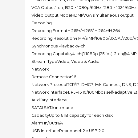
VGA Output1-ch, 1920 × 1080p/60Hz, 1280 × 1024/60Hz,
Video Output ModeHDMI/VGA simultaneous output
Decoding
Decoding FormatH.265+/H.265/ H.264+/H.264
Recording Resolution4 MP/3 MP/1080p/UXGA /720p/VGA
Synchronous Playback4-ch
Decoding Capability4-ch@1080p (25 fps), 2-ch@4 MP (
Stream TypeVideo, Video & Audio
Network
Remote Connection16
Network ProtocolTCP/IP, DHCP, Hik-Connect, DNS, 
Network Interface1, RJ-45 10/100Mbps self-adaptive Et
Auxiliary Interface
SATA1 SATA interface
CapacityUp to 6TB capacity for each disk
Alarm In/OutN/A
USB InterfaceRear panel: 2 × USB 2.0