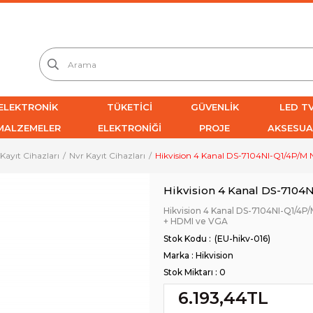
ELEKTRONİK
TÜKETİCİ
GÜVENLİK
LED TV
MALZEMELER
ELEKTRONİĞİ
PROJE
AKSESUA
Kayıt Cihazları
Nvr Kayıt Cihazları
Hikvision 4 Kanal DS-7104NI-Q1/4P/M 
Hikvision 4 Kanal DS-7104N
Hikvision 4 Kanal DS-7104NI-Q1/4P/
+ HDMI ve VGA
(EU-hikv-016)
Marka
:
Hikvision
Stok Miktarı
:
0
6.193,44TL