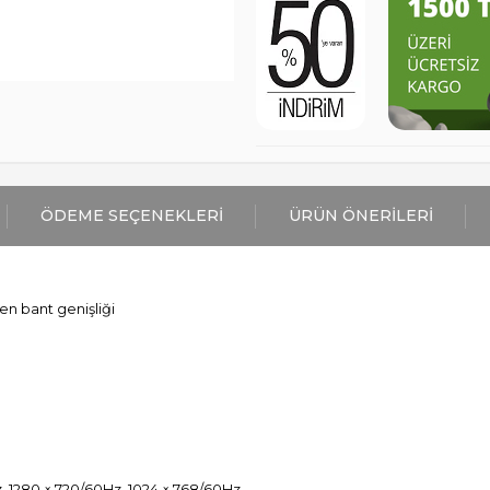
ÖDEME SEÇENEKLERI
ÜRÜN ÖNERILERI
en bant genişliği
, 1280 × 720/60Hz, 1024 × 768/60Hz