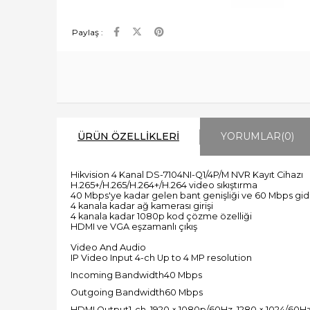
Paylaş :
ÜRÜN ÖZELLIKLERI
YORUMLAR
(0)
Hikvision 4 Kanal DS-7104NI-Q1/4P/M NVR Kayıt Cihazı
H.265+/H.265/H.264+/H.264 video sıkıştırma
40 Mbps'ye kadar gelen bant genişliği ve 60 Mbps gid
4 kanala kadar ağ kamerası girişi
4 kanala kadar 1080p kod çözme özelliği
HDMI ve VGA eşzamanlı çıkış
Video And Audio
IP Video Input 4-ch Up to 4 MP resolution
Incoming Bandwidth40 Mbps
Outgoing Bandwidth60 Mbps
HDMI Output1-ch, 1920 × 1080p/60Hz, 1280 × 1024/60Hz