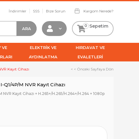
İndirimler
SSS
Bize Sorun
Kargom Nerede?
0
Sepetim
 VE
ELEKTRİK VE
HIRDAVAT VE
RLARI
AYDINLATMA
EVALETLERİ
NVR Kayıt Cihazı
< < Önceki Sayfaya Dön
I-Q1/4P/M NVR Kayıt Cihazı
M NVR Kayıt Cihazı + H.265+/H.265/H.264+/H.264 + 1080p