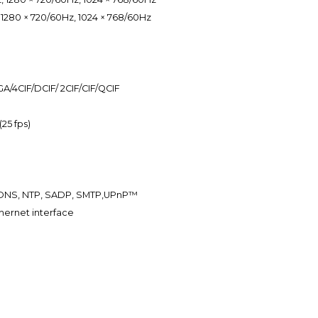
 1280 × 720/60Hz, 1024 × 768/60Hz
/4CIF/DCIF/ 2CIF/CIF/QCIF
25 fps)
DDNS, NTP, SADP, SMTP,UPnP™
hernet interface