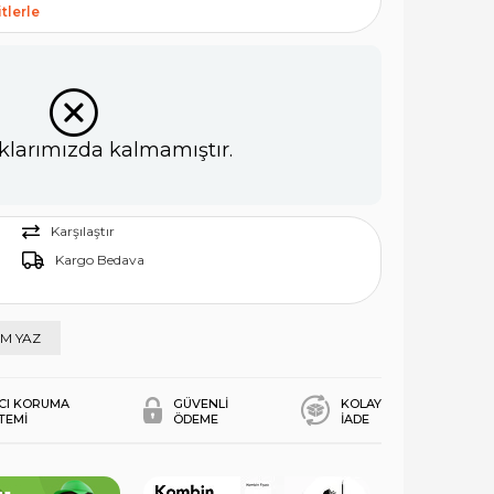
tlerle
klarımızda kalmamıştır.
Karşılaştır
Kargo Bedava
M YAZ
ICI KORUMA
GÜVENLİ
KOLAY
STEMİ
ÖDEME
İADE