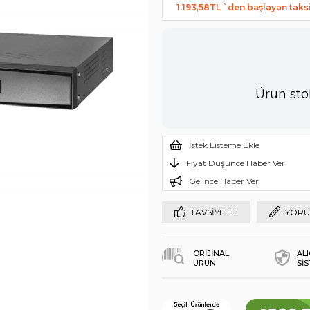
1.193,58TL
`den başlayan taksi
Ürün sto
İstek Listeme Ekle
Fiyat Düşünce Haber Ver
Gelince Haber Ver
TAVSIYE ET
YORU
ORİJİNAL
AL
ÜRÜN
Sİ