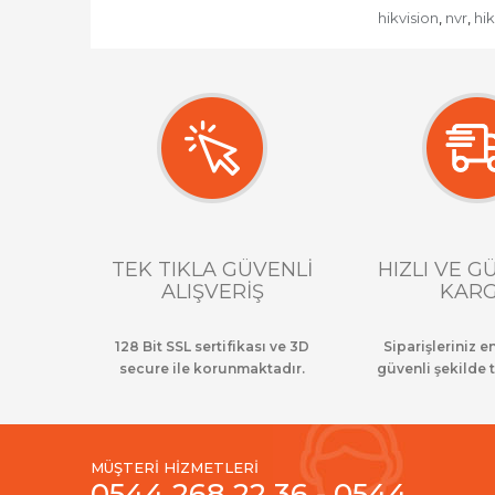
hikvision
nvr
hik
,
,
TEK TIKLA GÜVENLİ
HIZLI VE G
ALIŞVERİŞ
KAR
128 Bit SSL sertifikası ve 3D
Siparişleriniz en
secure ile korunmaktadır.
güvenli şekilde t
MÜŞTERİ HİZMETLERİ
0544 268 22 36 - 0544