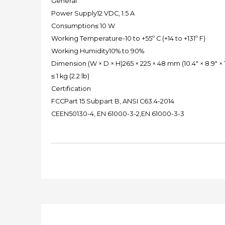
General
Power Supply12 VDC, 1.5 A
Consumption≤ 10 W
Working Temperature-10 to +55º C (+14 to +131º F)
Working Humidity10% to 90%
Dimension (W × D × H)265 × 225 × 48 mm (10.4" × 8.9" × 1
≤ 1 kg (2.2 lb)
Certification
FCCPart 15 Subpart B, ANSI C63.4-2014
CEEN50130-4, EN 61000-3-2,EN 61000-3-3